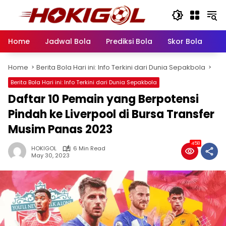
Skip
to
content
Home
Jadwal Bola
Prediksi Bola
Skor Bola
Pr
Home
Berita Bola Hari ini: Info Terkini dari Dunia Sepakbola
Berita Bola Hari ini: Info Terkini dari Dunia Sepakbola
Daftar 10 Pemain yang Berpotensi
Pindah ke Liverpool di Bursa Transfer
Musim Panas 2023
458
HOKIGOL
6 Min Read
May 30, 2023