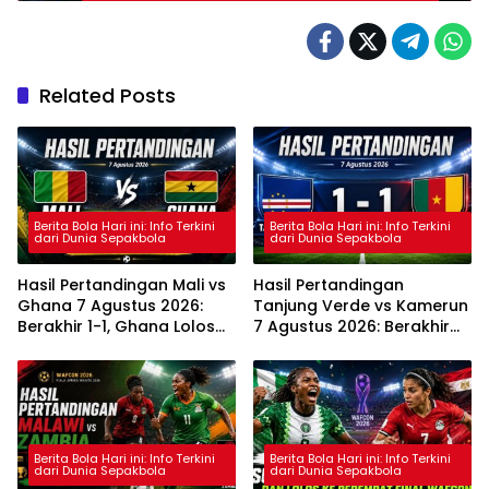
Related Posts
Berita Bola Hari ini: Info Terkini
Berita Bola Hari ini: Info Terkini
dari Dunia Sepakbola
dari Dunia Sepakbola
Hasil Pertandingan Mali vs
Hasil Pertandingan
Ghana 7 Agustus 2026:
Tanjung Verde vs Kamerun
Berakhir 1-1, Ghana Lolos
7 Agustus 2026: Berakhir
ke Perempat Final
Imbang 1-1
Berita Bola Hari ini: Info Terkini
Berita Bola Hari ini: Info Terkini
dari Dunia Sepakbola
dari Dunia Sepakbola