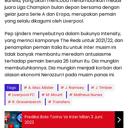
Barella, yang akan mencoba menambahkan medali
juara Liga Champion bulan depan bersama dengan
gelar juara Serie A dan Eropa, merupakan pemain
yang selalu dikagumi oleh Liverpool.
Pep Lijnders menyebutnya dalam bukunya Intensity,
yang merinci kampanye The Reds untuk 2021/22, dan
penampilan pemain Italia itu untuk Inter musim ini
tidak banyak membantu meredam antusiasme
terhadap pemain berusia 26 tahun itu. Dia mungkin
membutuhkannya. Dia mungkin menjadi korban dari
alasan ekonomi Nerazzurri pada musim panas ini.
Tags:
A. Mac Allister
J. Ramsey
J. Timber
Liverpool FC
M. Mount
Matheus Nunes
R. Gravenberch
Transfers
Prediksi Bola Torino Vs Inter Milan 3 Juni
2023