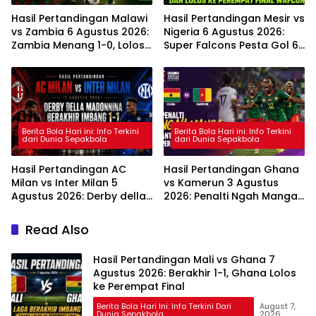
Hasil Pertandingan Malawi
Hasil Pertandingan Mesir vs
vs Zambia 6 Agustus 2026:
Nigeria 6 Agustus 2026:
Zambia Menang 1-0, Lolos
Super Falcons Pesta Gol 6-
ke Perempat Final WAFCON
2 dan Lolos ke Perempat
2026
Final WAFCON
Berita Bola Hari ini: Info Terkini
Berita Bola Hari ini: Info Terkini
dari Dunia Sepakbola
dari Dunia Sepakbola
Hasil Pertandingan AC
Hasil Pertandingan Ghana
Milan vs Inter Milan 5
vs Kamerun 3 Agustus
Agustus 2026: Derby della
2026: Penalti Ngah Manga
Madonnina Berakhir
Antar Kamerun ke
Imbang 1-1
Perempat Final WAFCON
Read Also
Hasil Pertandingan Mali vs Ghana 7
Agustus 2026: Berakhir 1-1, Ghana Lolos
ke Perempat Final
Berita Bola Hari Ini: Info Terkini Dari
August 7,
Dunia Sepakbola
2026