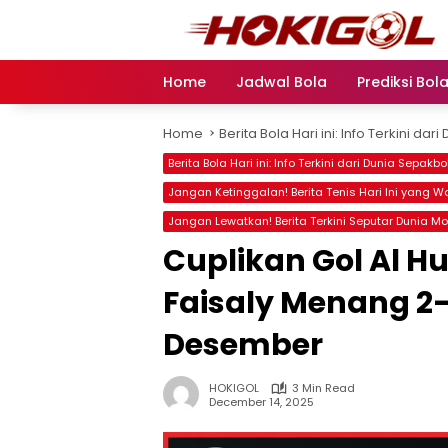
Skip
to
content
Home
Jadwal Bola
Prediksi Bol
Home
Berita Bola Hari ini: Info Terkini da
Berita Bola Hari ini: Info Terkini dari Dunia Sepakbo
Jangan Ketinggalan! Berita Tenis Hari Ini yang 
Jangan Lewatkan! Berita Terkini Seputar Dunia Mo
Cuplikan Gol Al Hu
Faisaly Menang 2-
Desember
HOKIGOL
3 Min Read
December 14, 2025