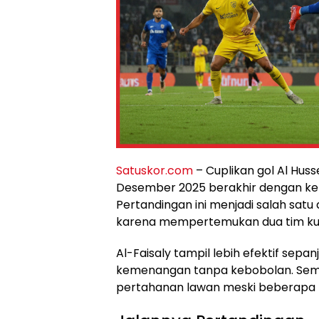
Satuskor.com
– Cuplikan gol Al Huss
Desember 2025 berakhir dengan ke
Pertandingan ini menjadi salah satu
karena mempertemukan dua tim ku
Al-Faisaly tampil lebih efektif se
kemenangan tanpa kebobolan. Semen
pertahanan lawan meski beberapa k