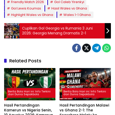
Friendly Match 2026
Gol Caleb Yirenkyi
Gol Lewis Koumas
Hasil Wales vs Ghana
Highlight Wales vs Ghana
Wales 1-1 Ghana.
Cuplikan Gol Georgia vs Rumania 3 Juni
2026: Georgia Menang Dramatis 2-1
Related Posts
Berita Bola Hari ini: Info Terkini
Berita Bola Hari ini: Info Terkini
dari Dunia Sepakbola
dari Dunia Sepakbola
Hasil Pertandingan
Hasil Pertandingan Malawi
Kamerun vs Nigeria Senin,
vs Ghana 2-1: The
10 Agustus 2026: Kamerun
Scorchers Melaju ke