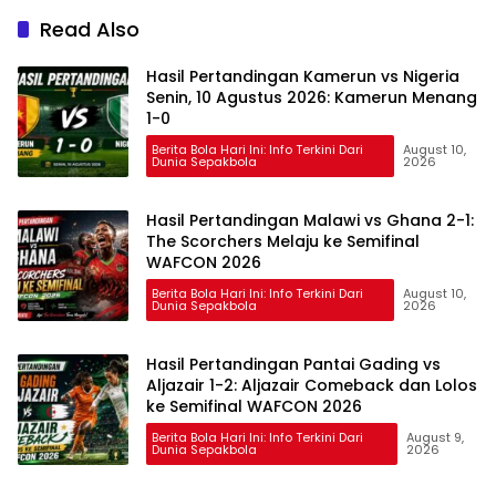
Caicedo Bikin Gol
Read Also
Spektakuler
Hasil Pertandingan Kamerun vs Nigeria
Senin, 10 Agustus 2026: Kamerun Menang
1-0
Berita Bola Hari Ini: Info Terkini Dari
August 10,
Dunia Sepakbola
2026
Hasil Pertandingan Malawi vs Ghana 2-1:
The Scorchers Melaju ke Semifinal
WAFCON 2026
Berita Bola Hari Ini: Info Terkini Dari
August 10,
Dunia Sepakbola
2026
Hasil Pertandingan Pantai Gading vs
Aljazair 1-2: Aljazair Comeback dan Lolos
ke Semifinal WAFCON 2026
Berita Bola Hari Ini: Info Terkini Dari
August 9,
Dunia Sepakbola
2026