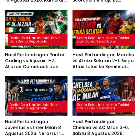
Menang 1-0
Semifinal WAFCON 2026
Berita Bola Hari ini: Info Terkini
Berita Bola Hari ini: Info Terkini
dari Dunia Sepakbola
dari Dunia Sepakbola
Hasil Pertandingan Pantai
Hasil Pertandingan Maroko
Gading vs Aljazair 1-2:
vs Afrika Selatan 2-1: Singa
Aljazair Comeback dan
Atlas Lolos ke Semifinal
Lolos ke Semifinal WAFCON
WAFCON 2026
2026
Berita Bola Hari ini: Info Terkini
Berita Bola Hari ini: Info Terkini
dari Dunia Sepakbola
dari Dunia Sepakbola
Hasil Pertandingan
Hasil Pertandingan
Juventus vs Inter Milan 8
Chelsea vs AC Milan 3-0,
Agustus 2026: Nerazzurri
Sabtu 8 Agustus 2026:
Menang 2-1
João Pedro Cetak Brace,