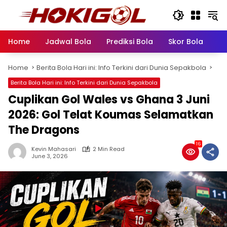
Skip
to
content
Home
Jadwal Bola
Prediksi Bola
Skor Bola
Pr
Home
Berita Bola Hari ini: Info Terkini dari Dunia Sepakbola
Berita Bola Hari ini: Info Terkini dari Dunia Sepakbola
Cuplikan Gol Wales vs Ghana 3 Juni
2026: Gol Telat Koumas Selamatkan
The Dragons
16
Kevin Mahasari
2 Min Read
June 3, 2026