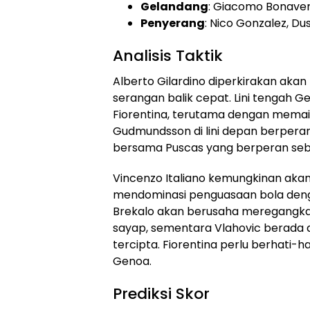
Gelandang
: Giacomo Bonaven
Penyerang
: Nico Gonzalez, Du
Analisis Taktik
Alberto Gilardino diperkirakan ak
serangan balik cepat. Lini tengah
Fiorentina, terutama dengan memai
Gudmundsson di lini depan berperan
bersama Puscas yang berperan seb
Vincenzo Italiano kemungkinan aka
mendominasi penguasaan bola deng
Brekalo akan berusaha meregangka
sayap, sementara Vlahovic berada d
tercipta. Fiorentina perlu berhati-h
Genoa.
Prediksi Skor