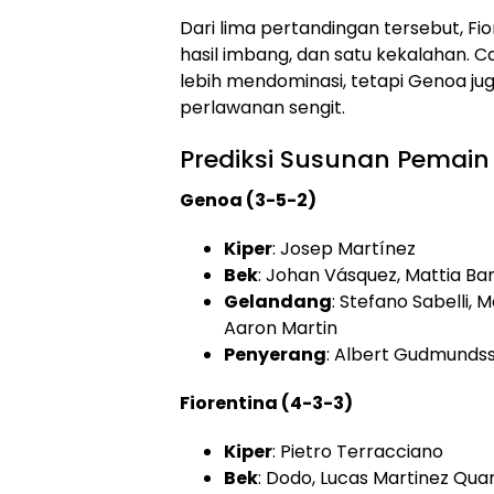
Dari lima pertandingan tersebut, F
hasil imbang, dan satu kekalahan. C
lebih mendominasi, tetapi Genoa 
perlawanan sengit.
Prediksi Susunan Pemain
Genoa (3-5-2)
Kiper
: Josep Martínez
Bek
: Johan Vásquez, Mattia Ban
Gelandang
: Stefano Sabelli, 
Aaron Martin
Penyerang
: Albert Gudmunds
Fiorentina (4-3-3)
Kiper
: Pietro Terracciano
Bek
: Dodo, Lucas Martinez Quart