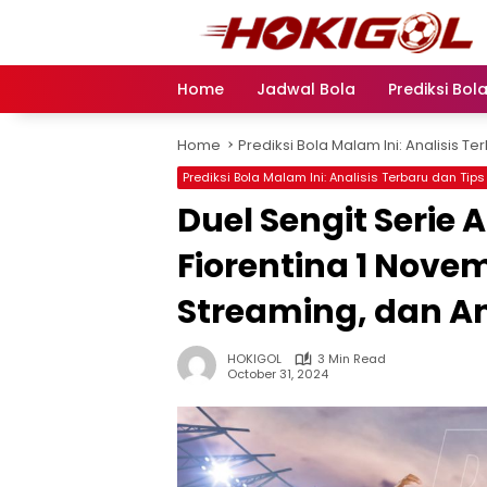
Skip
to
content
Home
Jadwal Bola
Prediksi Bol
Home
Prediksi Bola Malam Ini: Analisis 
Prediksi Bola Malam Ini: Analisis Terbaru dan T
Duel Sengit Serie 
Fiorentina 1 Novem
Streaming, dan An
HOKIGOL
3 Min Read
October 31, 2024