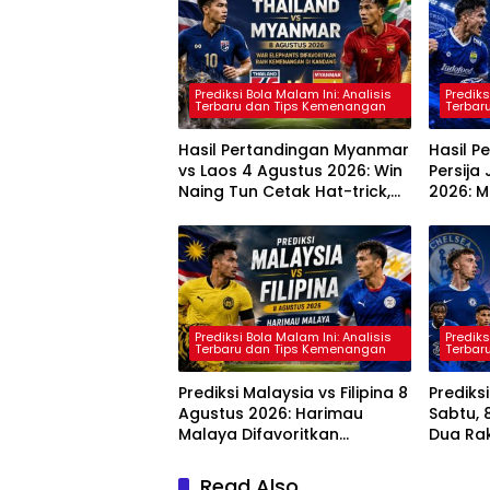
Prediksi Bola Malam Ini: Analisis
Prediks
Terbaru dan Tips Kemenangan
Terbar
Hasil Pertandingan Myanmar
Hasil P
vs Laos 4 Agustus 2026: Win
Persija
Naing Tun Cetak Hat-trick,
2026: 
Myanmar Pesta Gol 7-2
Menang 
Final Pi
Prediksi Bola Malam Ini: Analisis
Prediks
Terbaru dan Tips Kemenangan
Terbar
Prediksi Malaysia vs Filipina 8
Prediks
Agustus 2026: Harimau
Sabtu, 
Malaya Difavoritkan
Dua Ra
Amankan Tiga Poin
Jakart
Read Also