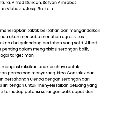
tura, Alfred Duncan, Sofyan Amrabat
san Vlahovic, Josip Brekalo
an menerapkan taktik bertahan dan mengandalkan
 Genoa akan mencoba menahan agresivitas
nkan dua gelandang bertahan yang solid. Albert
 penting dalam menginisiasi serangan balik,
agai target man.
n menginstruksikan anak asuhnya untuk
an permainan menyerang. Nico Gonzalez dan
n pertahanan Genoa dengan serangan dari
i lini tengah untuk menyelesaikan peluang yang
ati terhadap potensi serangan balik cepat dari