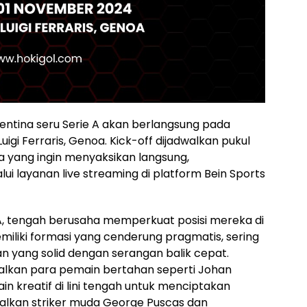
rentina seru Serie A akan berlangsung pada
uigi Ferraris, Genoa. Kick-off dijadwalkan pukul
a yang ingin menyaksikan langsung,
lui layanan live streaming di platform Bein Sports
A, tengah berusaha memperkuat posisi mereka di
emiliki formasi yang cenderung pragmatis, sering
 yang solid dengan serangan balik cepat.
alkan para pemain bertahan seperti Johan
in kreatif di lini tengah untuk menciptakan
lkan striker muda George Puscas dan