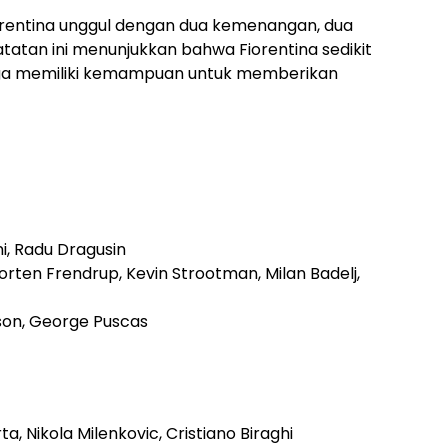
iorentina unggul dengan dua kemenangan, dua
atatan ini menunjukkan bahwa Fiorentina sedikit
juga memiliki kemampuan untuk memberikan
i, Radu Dragusin
Morten Frendrup, Kevin Strootman, Milan Badelj,
son, George Puscas
a, Nikola Milenkovic, Cristiano Biraghi