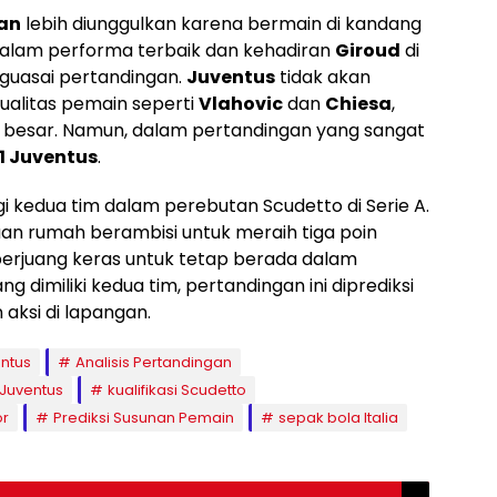
an
lebih diunggulkan karena bermain di kandang
alam performa terbaik dan kehadiran
Giroud
di
enguasai pertandingan.
Juventus
tidak akan
ualitas pemain seperti
Vlahovic
dan
Chiesa
,
besar. Namun, dalam pertandingan yang sangat
-1 Juventus
.
gi kedua tim dalam perebutan Scudetto di Serie A.
an rumah berambisi untuk meraih tiga poin
erjuang keras untuk tetap berada dalam
g dimiliki kedua tim, pertandingan ini diprediksi
aksi di lapangan.
entus
Analisis Pertandingan
Juventus
kualifikasi Scudetto
or
Prediksi Susunan Pemain
sepak bola Italia