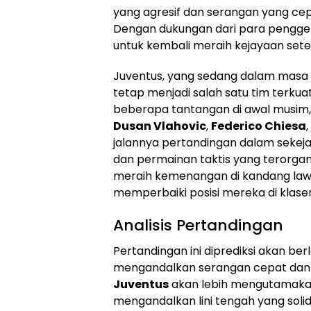
yang agresif dan serangan yang cep
Dengan dukungan dari para pengge
untuk kembali meraih kejayaan set
Juventus, yang sedang dalam masa t
tetap menjadi salah satu tim terkua
beberapa tantangan di awal musim,
Dusan Vlahovic
,
Federico Chiesa
jalannya pertandingan dalam sekej
dan permainan taktis yang terorgan
meraih kemenangan di kandang la
memperbaiki posisi mereka di klas
Analisis Pertandingan
Pertandingan ini diprediksi akan be
mengandalkan serangan cepat dan k
Juventus
akan lebih mengutamaka
mengandalkan lini tengah yang solid