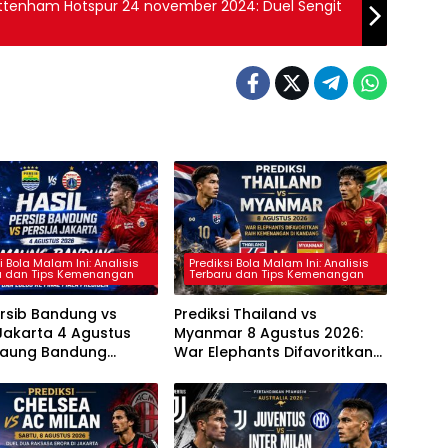
Tottenham Hotspur 24 november 2024: Duel Sengit
i Bola Malam Ini: Analisis
Prediksi Bola Malam Ini: Analisis
u dan Tips Kemenangan
Terbaru dan Tips Kemenangan
ersib Bandung vs
Prediksi Thailand vs
 Jakarta 4 Agustus
Myanmar 8 Agustus 2026:
Maung Bandung
War Elephants Difavoritkan
2-1 dan Lolos ke
Raih Kemenangan di
ala Presiden
Kandang