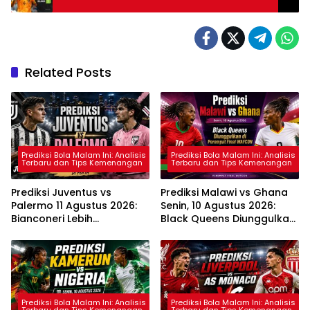
Related Posts
Prediksi Bola Malam Ini: Analisis
Prediksi Bola Malam Ini: Analisis
Terbaru dan Tips Kemenangan
Terbaru dan Tips Kemenangan
Prediksi Juventus vs
Prediksi Malawi vs Ghana
Palermo 11 Agustus 2026:
Senin, 10 Agustus 2026:
Bianconeri Lebih
Black Queens Diunggulkan
Diunggulkan di Perth
di Perempat Final WAFCON
Prediksi Bola Malam Ini: Analisis
Prediksi Bola Malam Ini: Analisis