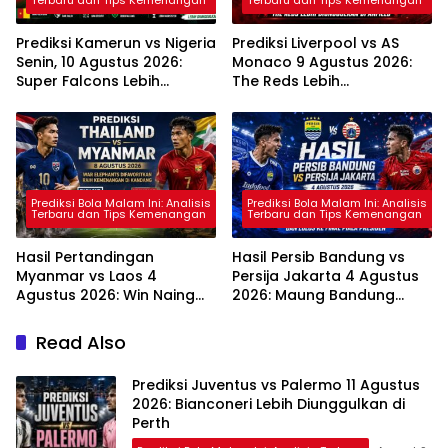
Terbaru dan Tips Kemenangan
Terbaru dan Tips Kemenangan
Prediksi Kamerun vs Nigeria
Prediksi Liverpool vs AS
Senin, 10 Agustus 2026:
Monaco 9 Agustus 2026:
Super Falcons Lebih
The Reds Lebih
Diunggulkan
Diunggulkan di Anfield
Prediksi Bola Malam Ini: Analisis
Prediksi Bola Malam Ini: Analisis
Terbaru dan Tips Kemenangan
Terbaru dan Tips Kemenangan
Hasil Pertandingan
Hasil Persib Bandung vs
Myanmar vs Laos 4
Persija Jakarta 4 Agustus
Agustus 2026: Win Naing
2026: Maung Bandung
Tun Cetak Hat-trick,
Menang 2-1 dan Lolos ke
Myanmar Pesta Gol 7-2
Final Piala Presiden
Read Also
Prediksi Juventus vs Palermo 11 Agustus
2026: Bianconeri Lebih Diunggulkan di
Perth