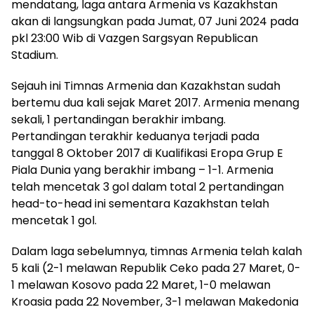
mendatang, laga antara Armenia vs Kazakhstan
akan di langsungkan pada Jumat, 07 Juni 2024 pada
pkl 23:00 Wib di Vazgen Sargsyan Republican
Stadium.
Sejauh ini Timnas Armenia dan Kazakhstan sudah
bertemu dua kali sejak Maret 2017. Armenia menang
sekali, 1 pertandingan berakhir imbang.
Pertandingan terakhir keduanya terjadi pada
tanggal 8 Oktober 2017 di Kualifikasi Eropa Grup E
Piala Dunia yang berakhir imbang – 1-1. Armenia
telah mencetak 3 gol dalam total 2 pertandingan
head-to-head ini sementara Kazakhstan telah
mencetak 1 gol.
Dalam laga sebelumnya, timnas Armenia telah kalah
5 kali (2-1 melawan Republik Ceko pada 27 Maret, 0-
1 melawan Kosovo pada 22 Maret, 1-0 melawan
Kroasia pada 22 November, 3-1 melawan Makedonia