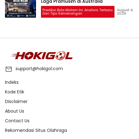
Laga Pramusim di Australia
Prediksi Bola Malam Ini: Analisis Terbaru
August 4,
Dan Tips Kemenangan
2026
support@hokigol.com
Indeks
Kode Etik
Disclaimer
About Us
Contact Us
Rekomendasi Situs Olahraga