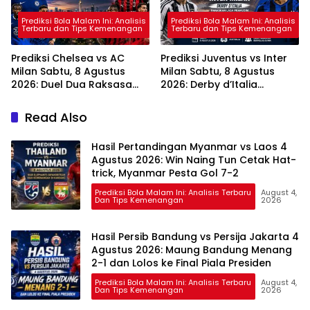
Prediksi Bola Malam Ini: Analisis
Prediksi Bola Malam Ini: Analisis
Terbaru dan Tips Kemenangan
Terbaru dan Tips Kemenangan
Prediksi Chelsea vs AC
Prediksi Juventus vs Inter
Milan Sabtu, 8 Agustus
Milan Sabtu, 8 Agustus
2026: Duel Dua Raksasa
2026: Derby d’Italia
Eropa di Jakarta
Panaskan Laga Pramusim
di Australia
Read Also
Hasil Pertandingan Myanmar vs Laos 4
Agustus 2026: Win Naing Tun Cetak Hat-
trick, Myanmar Pesta Gol 7-2
Prediksi Bola Malam Ini: Analisis Terbaru
August 4,
Dan Tips Kemenangan
2026
Hasil Persib Bandung vs Persija Jakarta 4
Agustus 2026: Maung Bandung Menang
2-1 dan Lolos ke Final Piala Presiden
Prediksi Bola Malam Ini: Analisis Terbaru
August 4,
Dan Tips Kemenangan
2026