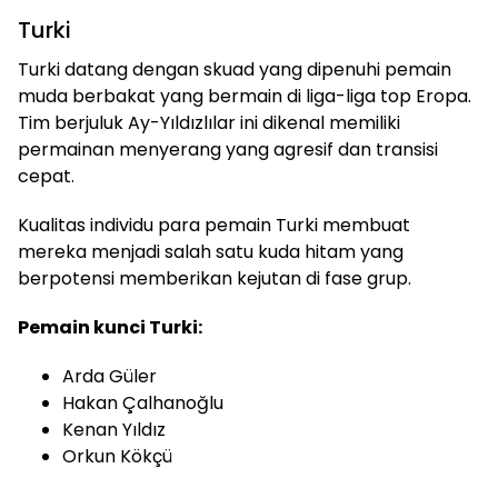
Turki
Turki datang dengan skuad yang dipenuhi pemain
muda berbakat yang bermain di liga-liga top Eropa.
Tim berjuluk Ay-Yıldızlılar ini dikenal memiliki
permainan menyerang yang agresif dan transisi
cepat.
Kualitas individu para pemain Turki membuat
mereka menjadi salah satu kuda hitam yang
berpotensi memberikan kejutan di fase grup.
Pemain kunci Turki:
Arda Güler
Hakan Çalhanoğlu
Kenan Yıldız
Orkun Kökçü