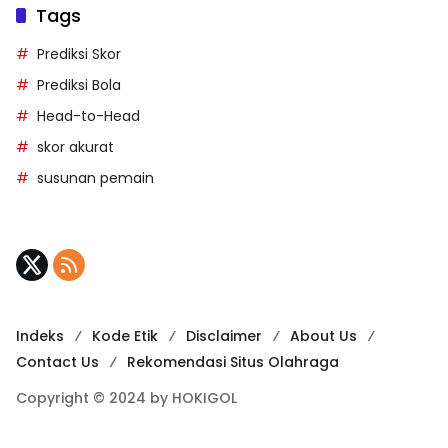
Tags
Prediksi Skor
Prediksi Bola
Head-to-Head
skor akurat
susunan pemain
Indeks
Kode Etik
Disclaimer
About Us
Contact Us
Rekomendasi Situs Olahraga
Copyright © 2024 by HOKIGOL