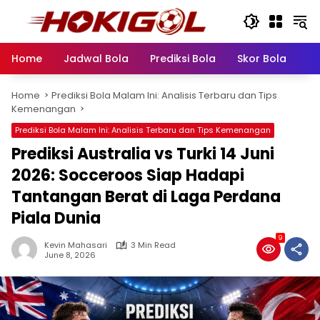
Skip
to
content
Home
Jadwal Bola
Prediksi Bola
Skor Bola
Pr
Home
Prediksi Bola Malam Ini: Analisis Terbaru dan Tips
Kemenangan
Prediksi Bola Malam Ini: Analisis Terbaru dan Tips Kemenangan
Prediksi Australia vs Turki 14 Juni
2026: Socceroos Siap Hadapi
Tantangan Berat di Laga Perdana
Piala Dunia
9
Kevin Mahasari
3 Min Read
June 8, 2026