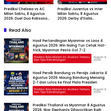
Prediksi Chelsea vs AC
Prediksi Juventus vs Inter
Milan Sabtu, 8 Agustus
Milan Sabtu, 8 Agustus
2026: Duel Dua Raksasa
2026: Derby d’Italia
Eropa di Jakarta
Panaskan Laga Pramusim
di Australia
Read Also
Hasil Pertandingan Myanmar vs Laos 4
Agustus 2026: Win Naing Tun Cetak Hat-
trick, Myanmar Pesta Gol 7-2
Prediksi Bola Malam Ini: Analisis Terbaru
August 4,
Dan Tips Kemenangan
2026
Hasil Persib Bandung vs Persija Jakarta 4
Agustus 2026: Maung Bandung Menang
2-1 dan Lolos ke Final Piala Presiden
Prediksi Bola Malam Ini: Analisis Terbaru
August 4,
Dan Tips Kemenangan
2026
Prediksi Thailand vs Myanmar 8 Agustus
2026: War Elephants Difavoritkan Raih