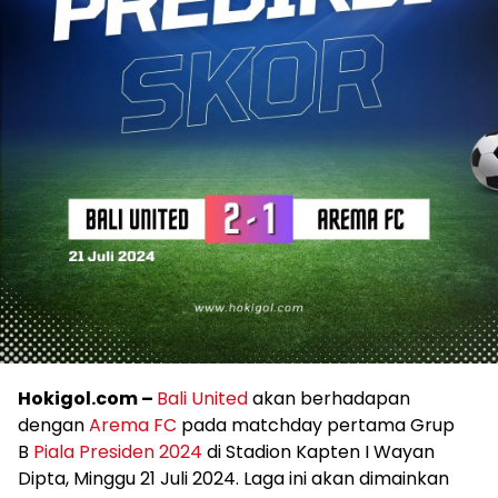
Hokigol.com –
Bali United
akan berhadapan
dengan
Arema FC
pada matchday pertama Grup
B
Piala Presiden 2024
di Stadion Kapten I Wayan
Dipta, Minggu 21 Juli 2024. Laga ini akan dimainkan