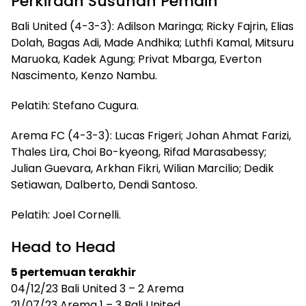
Perkiraan Susunan Pemain
Bali United (4-3-3): Adilson Maringa; Ricky Fajrin, Elias
Dolah, Bagas Adi, Made Andhika; Luthfi Kamal, Mitsuru
Maruoka, Kadek Agung; Privat Mbarga, Everton
Nascimento, Kenzo Nambu.
Pelatih: Stefano Cugura.
Arema FC (4-3-3): Lucas Frigeri; Johan Ahmat Farizi,
Thales Lira, Choi Bo-kyeong, Rifad Marasabessy;
Julian Guevara, Arkhan Fikri, Wilian Marcilio; Dedik
Setiawan, Dalberto, Dendi Santoso.
Pelatih: Joel Cornelli.
Head to Head
5 pertemuan terakhir
04/12/23 Bali United 3 – 2 Arema
21/07/23 Arema 1 – 3 Bali United