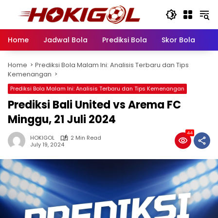
Skip
to
content
Home
Jadwal Bola
Prediksi Bola
Skor Bola
Pr
Home
Prediksi Bola Malam Ini: Analisis Terbaru dan Tips
Kemenangan
Prediksi Bola Malam Ini: Analisis Terbaru dan Tips Kemenangan
Prediksi Bali United vs Arema FC
Minggu, 21 Juli 2024
44
HOKIGOL
2 Min Read
July 19, 2024