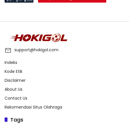
support@hokigol.com
Indeks
Kode Etik
Disclaimer
About Us
Contact Us
Rekomendasi Situs Olahraga
Tags