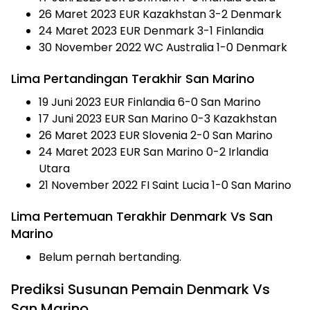
26 Maret 2023 EUR Kazakhstan 3-2 Denmark
24 Maret 2023 EUR Denmark 3-1 Finlandia
30 November 2022 WC Australia 1-0 Denmark
Lima Pertandingan Terakhir San Marino
19 Juni 2023 EUR Finlandia 6-0 San Marino
17 Juni 2023 EUR San Marino 0-3 Kazakhstan
26 Maret 2023 EUR Slovenia 2-0 San Marino
24 Maret 2023 EUR San Marino 0-2 Irlandia
Utara
21 November 2022 FI Saint Lucia 1-0 San Marino
Lima Pertemuan Terakhir Denmark Vs San
Marino
Belum pernah bertanding.
Prediksi Susunan Pemain Denmark Vs
San Marino