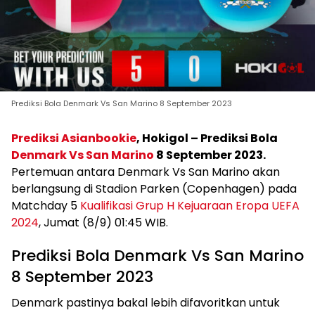
Prediksi Bola Denmark Vs San Marino 8 September 2023
Prediksi Asianbookie
, Hokigol – Prediksi Bola
Denmark Vs San Marino
8 September 2023.
Pertemuan antara Denmark Vs San Marino akan
berlangsung di Stadion Parken (Copenhagen) pada
Matchday 5
Kualifikasi Grup H Kejuaraan Eropa UEFA
2024
, Jumat (8/9) 01:45 WIB.
Prediksi Bola Denmark Vs San Marino
8 September 2023
Denmark pastinya bakal lebih difavoritkan untuk