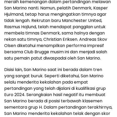
meraih kemenangan dalam pertandingan melawan
San Marino nanti. Namun, pelatih Denmark, Kasper
Hjulmand, tetap harus mengingatkan timnya agar
tidak lengah. Rekrutan baru Manchester United,
Rasmus Hojlund, telah mendapat panggilan untuk
membela timnas Denmark, sama halnya dengan
rekan satu timnya, Christian Eriksen. Andreas Skov
Olsen diketahui menampilkan performa impresif
bersama Club Brugge musim ini dan menjadi salah
satu pemain patut diwaspadai oleh San Marino.
Disisi lain, San Marino saat ini berada dalam tren
yang sangat buruk. Seperti diketahui, San Marino
selalu menderita kekalahan pada empat
pertandingan yang telah dijalani di kualifikasi grup
Euro 2024. Serangkaian hasil negatif itu membuat
San Marino berada di posisi terbawah klasemen
sementara grup H. Dalam pertandingan terakhirnya,
San Marino menderita kekalahan telak dengan skor