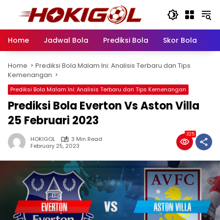
Skip
to
content
Home
Jadwal Bola
Prediksi Bola
Skor Bola
Pr
Home
Prediksi Bola Malam Ini: Analisis Terbaru dan Tips
Kemenangan
Prediksi Bola Malam Ini: Analisis Terbaru dan Tips Kemenangan
Prediksi Bola Everton Vs Aston Villa
25 Februari 2023
325
HOKIGOL
3 Min Read
February 25, 2023