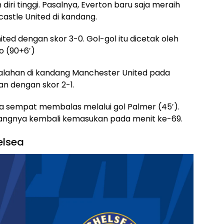
ri tinggi. Pasalnya, Everton baru saja meraih
stle United di kandang.
ed dengan skor 3-0. Gol-gol itu dicetak oleh
o (90+6′)
alahan di kandang Manchester United pada
an dengan skor 2-1.
ea sempat membalas melalui gol Palmer (45′).
angnya kembali kemasukan pada menit ke-69.
elsea