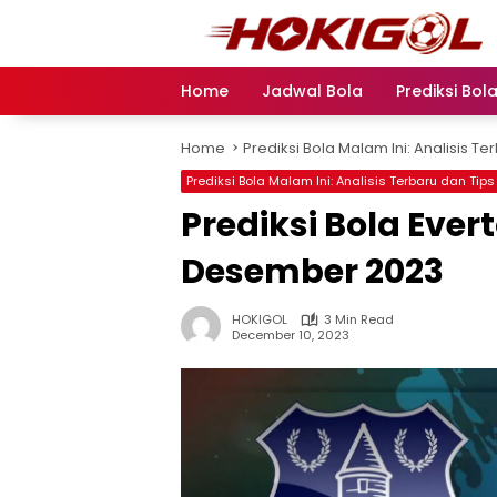
Skip
to
content
Home
Jadwal Bola
Prediksi Bol
Home
Prediksi Bola Malam Ini: Analisis 
Prediksi Bola Malam Ini: Analisis Terbaru dan T
Prediksi Bola Ever
Desember 2023
HOKIGOL
3 Min Read
December 10, 2023