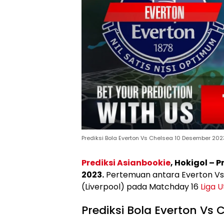
Prediksi Bola Everton Vs Chelsea 10 Desember 202
Prediksi Asianbookie
, Hokigol – P
2023.
Pertemuan antara Everton Vs 
(Liverpool) pada Matchday 16
Liga 
Prediksi Bola Everton Vs