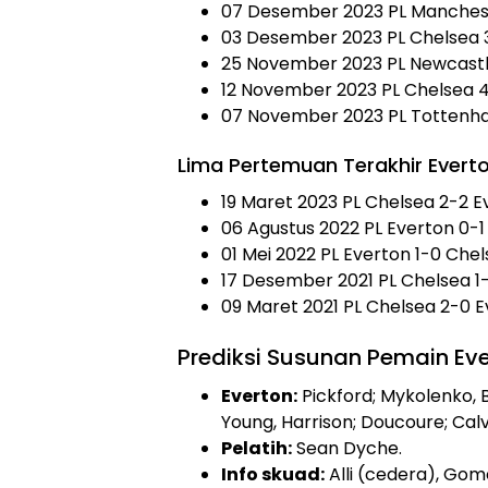
07 Desember 2023 PL Manchest
03 Desember 2023 PL Chelsea 
25 November 2023 PL Newcastl
12 November 2023 PL Chelsea 
07 November 2023 PL Tottenh
Lima Pertemuan Terakhir Evert
19 Maret 2023 PL Chelsea 2-2 E
06 Agustus 2022 PL Everton 0-1
01 Mei 2022 PL Everton 1-0 Che
17 Desember 2021 PL Chelsea 1-
09 Maret 2021 PL Chelsea 2-0 
Prediksi Susunan Pemain Ev
Everton:
Pickford; Mykolenko, 
Young, Harrison; Doucoure; Cal
Pelatih:
Sean Dyche.
Info skuad:
Alli (cedera), Go