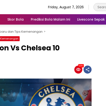
Friday, August 7, 2026
a
Skor Bola
Prediksi Bola Malam Ini
Livescore Sepak
Terbaru dan Tips Kemenangan
ips Kemenangan
ton Vs Chelsea 10
1210