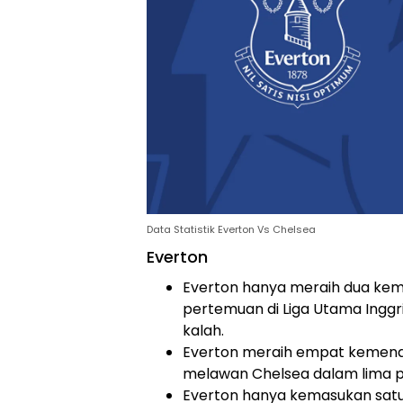
Data Statistik Everton Vs Chelsea
Everton
Everton hanya meraih dua ke
pertemuan di Liga Utama Inggr
kalah.
Everton meraih empat kemena
melawan Chelsea dalam lima pe
Everton hanya kemasukan satu 