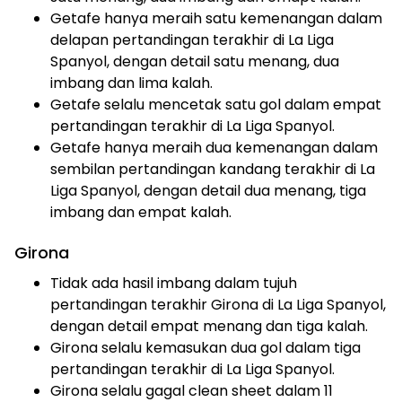
Getafe hanya meraih satu kemenangan dalam
delapan pertandingan terakhir di La Liga
Spanyol, dengan detail satu menang, dua
imbang dan lima kalah.
Getafe selalu mencetak satu gol dalam empat
pertandingan terakhir di La Liga Spanyol.
Getafe hanya meraih dua kemenangan dalam
sembilan pertandingan kandang terakhir di La
Liga Spanyol, dengan detail dua menang, tiga
imbang dan empat kalah.
Girona
Tidak ada hasil imbang dalam tujuh
pertandingan terakhir Girona di La Liga Spanyol,
dengan detail empat menang dan tiga kalah.
Girona selalu kemasukan dua gol dalam tiga
pertandingan terakhir di La Liga Spanyol.
Girona selalu gagal clean sheet dalam 11