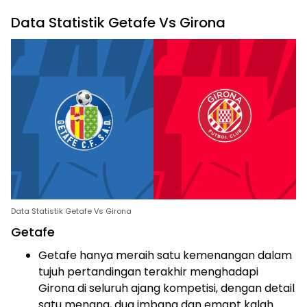
Data Statistik Getafe Vs Girona
Data Statistik Getafe Vs Girona
Getafe
Getafe hanya meraih satu kemenangan dalam
tujuh pertandingan terakhir menghadapi
Girona di seluruh ajang kompetisi, dengan detail
satu menang, dua imbang dan emapt kalah.