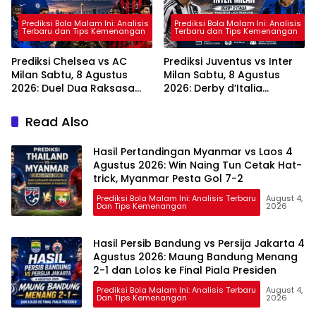
Prediksi Bola Malam Ini: Analisis
Prediksi Bola Malam Ini: Analisis
Terbaru dan Tips Kemenangan
Terbaru dan Tips Kemenangan
Prediksi Chelsea vs AC
Prediksi Juventus vs Inter
Milan Sabtu, 8 Agustus
Milan Sabtu, 8 Agustus
2026: Duel Dua Raksasa
2026: Derby d’Italia
Eropa di Jakarta
Panaskan Laga Pramusim
di Australia
Read Also
Hasil Pertandingan Myanmar vs Laos 4
Agustus 2026: Win Naing Tun Cetak Hat-
trick, Myanmar Pesta Gol 7-2
Prediksi Bola Malam Ini: Analisis Terbaru
August 4,
Dan Tips Kemenangan
2026
Hasil Persib Bandung vs Persija Jakarta 4
Agustus 2026: Maung Bandung Menang
2-1 dan Lolos ke Final Piala Presiden
Prediksi Bola Malam Ini: Analisis Terbaru
August 4,
Dan Tips Kemenangan
2026