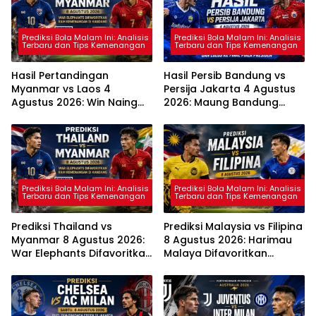
Prediksi Bola Malam Ini: Analisis
Prediksi Bola Malam Ini: Analisis
Terbaru dan Tips Kemenangan
Terbaru dan Tips Kemenangan
Hasil Pertandingan
Hasil Persib Bandung vs
Myanmar vs Laos 4
Persija Jakarta 4 Agustus
Agustus 2026: Win Naing
2026: Maung Bandung
Tun Cetak Hat-trick,
Menang 2-1 dan Lolos ke
Myanmar Pesta Gol 7-2
Final Piala Presiden
Prediksi Bola Malam Ini: Analisis
Prediksi Bola Malam Ini: Analisis
Terbaru dan Tips Kemenangan
Terbaru dan Tips Kemenangan
Prediksi Thailand vs
Prediksi Malaysia vs Filipina
Myanmar 8 Agustus 2026:
8 Agustus 2026: Harimau
War Elephants Difavoritkan
Malaya Difavoritkan
Raih Kemenangan di
Amankan Tiga Poin
Kandang