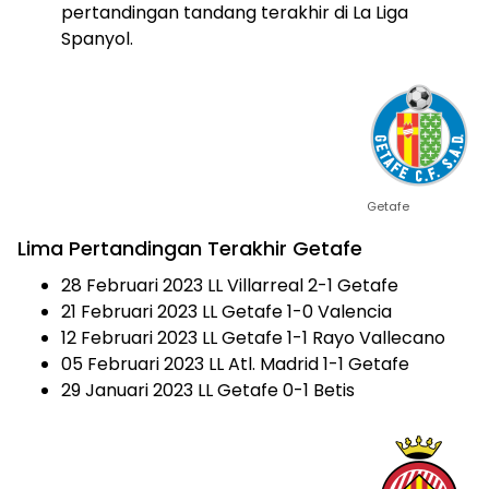
pertandingan tandang terakhir di La Liga
Spanyol.
Getafe
Lima Pertandingan Terakhir Getafe
28 Februari 2023 LL Villarreal 2-1 Getafe
21 Februari 2023 LL Getafe 1-0 Valencia
12 Februari 2023 LL Getafe 1-1 Rayo Vallecano
05 Februari 2023 LL Atl. Madrid 1-1 Getafe
29 Januari 2023 LL Getafe 0-1 Betis