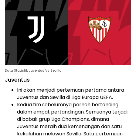
Data Statistik Juventus Vs Sevilla
Juventus
Ini akan menjadi pertemuan pertama antara
Juventus dan Sevilla di Liga Europa UEFA.
Kedua tim sebelumnya pernah bertanding
dalam empat pertandingan. Semuanya terjadi
di babak grup Liga Champions, dimana
Juventus meraih dua kemenangan dan satu
kekalahan melawan Sevilla. Satu pertemuan