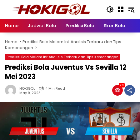
Skip
to
content
Home
Jadwal Bola
Prediksi Bola
Skor Bola
Pr
Home
Prediksi Bola Malam Ini: Analisis Terbaru dan Tips
Kemenangan
Prediksi Bola Malam Ini: Analisis Terbaru dan Tips Kemenangan
Prediksi Bola Juventus Vs Sevilla 12
Mei 2023
271
HOKIGOL
4 Min Read
May 9, 2023