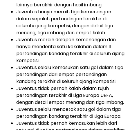
lainnya berakhir dengan hasil imbang.
Juventus hanya meraih tiga kemenangan
dalam sepuluh pertandingan terakhir di
seluruha jang kompetisi, dengan detail tiga
menang, tiga imbang dan empat kalah.
Juventus meraih delapan kemenangan dan
hanya menderita satu kekalahan dalam 11
pertandingan kandang terakhir di seluruh ajang
kompetisi.
Juventus selalu kemasukan satu gol dalam tiga
pertandingan dari empat pertandingan
kandang terakhir di seluruh ajang kompetisi.
Juventus tidak pernah kalah dalam tujuh
pertandingan terakhir di Liga Europa UEFA,
dengan detail empat menang dan tiga imbang.
Juventus selalu mencetak satu gol dalam tiga
pertandingan kandang terakhir di Liga Europa.
Juventus tidak pernah kemasukan lebih dari