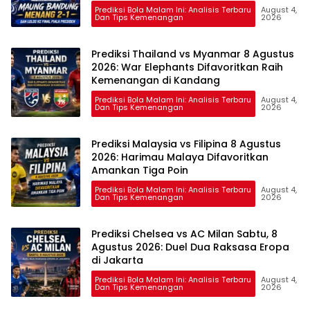
Prediksi Bola Malam Ini: Analisis Terbaru
August 4,
Dan Tips Kemenangan
2026
Prediksi Thailand vs Myanmar 8 Agustus
2026: War Elephants Difavoritkan Raih
Kemenangan di Kandang
Prediksi Bola Malam Ini: Analisis Terbaru
August 4,
Dan Tips Kemenangan
2026
Prediksi Malaysia vs Filipina 8 Agustus
2026: Harimau Malaya Difavoritkan
Amankan Tiga Poin
Prediksi Bola Malam Ini: Analisis Terbaru
August 4,
Dan Tips Kemenangan
2026
Prediksi Chelsea vs AC Milan Sabtu, 8
Agustus 2026: Duel Dua Raksasa Eropa
di Jakarta
Prediksi Bola Malam Ini: Analisis Terbaru
August 4,
Dan Tips Kemenangan
2026