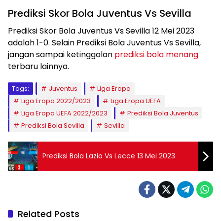
Prediksi Skor Bola Juventus Vs Sevilla
Prediksi Skor Bola Juventus Vs Sevilla 12 Mei 2023
adalah 1-0. Selain Prediksi Bola Juventus Vs Sevilla,
jangan sampai ketinggalan
prediksi bola menang
terbaru lainnya.
Tags:
Juventus
Liga Eropa
Liga Eropa 2022/2023
Liga Eropa UEFA
Liga Eropa UEFA 2022/2023
Prediksi Bola Juventus
Prediksi Bola Sevilla
Sevilla
Prediksi Bola Lazio Vs Lecce 13 Mei 2023
Related Posts