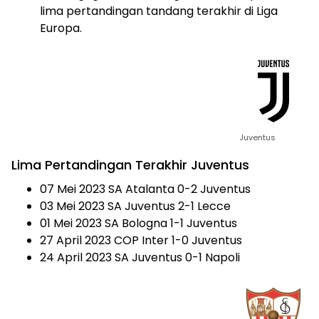
lima pertandingan tandang terakhir di Liga
Europa.
Juventus
Lima Pertandingan Terakhir Juventus
07 Mei 2023 SA Atalanta 0-2 Juventus
03 Mei 2023 SA Juventus 2-1 Lecce
01 Mei 2023 SA Bologna 1-1 Juventus
27 April 2023 COP Inter 1-0 Juventus
24 April 2023 SA Juventus 0-1 Napoli