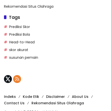
Rekomendasi Situs Olahraga
Tags
Prediksi Skor
Prediksi Bola
Head-to-Head
skor akurat
susunan pemain
Indeks
Kode Etik
Disclaimer
About Us
Contact Us
Rekomendasi Situs Olahraga