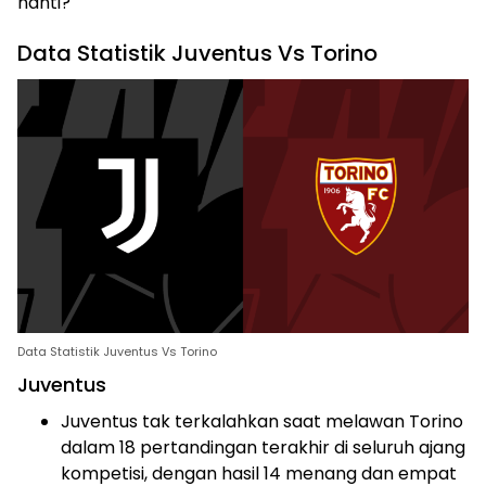
nanti?
Data Statistik Juventus Vs Torino
Data Statistik Juventus Vs Torino
Juventus
Juventus tak terkalahkan saat melawan Torino
dalam 18 pertandingan terakhir di seluruh ajang
kompetisi, dengan hasil 14 menang dan empat