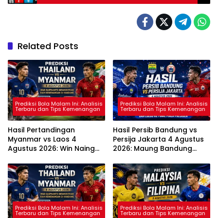
Related Posts
Prediksi Bola Malam Ini: Analisis
Prediksi Bola Malam Ini: Analisis
Terbaru dan Tips Kemenangan
Terbaru dan Tips Kemenangan
Hasil Pertandingan
Hasil Persib Bandung vs
Myanmar vs Laos 4
Persija Jakarta 4 Agustus
Agustus 2026: Win Naing
2026: Maung Bandung
Tun Cetak Hat-trick,
Menang 2-1 dan Lolos ke
Myanmar Pesta Gol 7-2
Final Piala Presiden
Prediksi Bola Malam Ini: Analisis
Prediksi Bola Malam Ini: Analisis
Terbaru dan Tips Kemenangan
Terbaru dan Tips Kemenangan