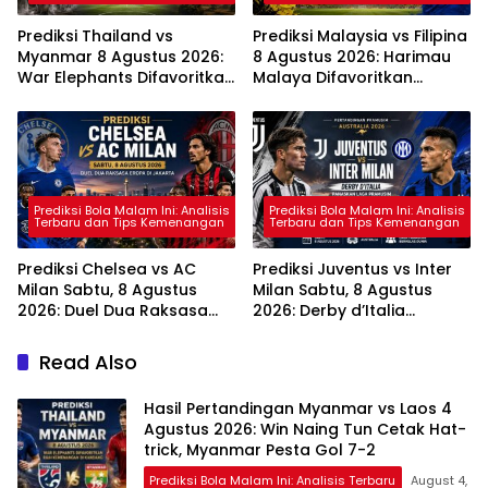
Prediksi Thailand vs
Prediksi Malaysia vs Filipina
Myanmar 8 Agustus 2026:
8 Agustus 2026: Harimau
War Elephants Difavoritkan
Malaya Difavoritkan
Raih Kemenangan di
Amankan Tiga Poin
Kandang
Prediksi Bola Malam Ini: Analisis
Prediksi Bola Malam Ini: Analisis
Terbaru dan Tips Kemenangan
Terbaru dan Tips Kemenangan
Prediksi Chelsea vs AC
Prediksi Juventus vs Inter
Milan Sabtu, 8 Agustus
Milan Sabtu, 8 Agustus
2026: Duel Dua Raksasa
2026: Derby d’Italia
Eropa di Jakarta
Panaskan Laga Pramusim
di Australia
Read Also
Hasil Pertandingan Myanmar vs Laos 4
Agustus 2026: Win Naing Tun Cetak Hat-
trick, Myanmar Pesta Gol 7-2
Prediksi Bola Malam Ini: Analisis Terbaru
August 4,