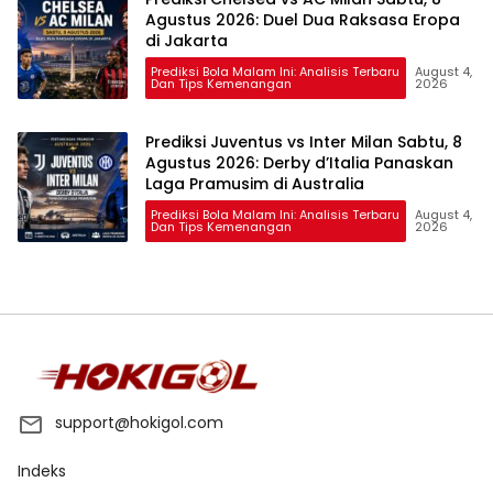
Agustus 2026: Duel Dua Raksasa Eropa
di Jakarta
Prediksi Bola Malam Ini: Analisis Terbaru
August 4,
Dan Tips Kemenangan
2026
Prediksi Juventus vs Inter Milan Sabtu, 8
Agustus 2026: Derby d’Italia Panaskan
Laga Pramusim di Australia
Prediksi Bola Malam Ini: Analisis Terbaru
August 4,
Dan Tips Kemenangan
2026
support@hokigol.com
Indeks