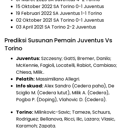
15 Oktober 2022 SA Torino 0-1 Juventus
19 Februari 2022 SA Juventus 1-1 Torino
02 Oktober 2021 SA Torino 0-1 Juventus
03 April 2021 SA Torino 2-2 Juventus
Prediksi Susunan Pemain Juventus Vs
Torino
Juventus:
Szczesny; Gatti, Bremer, Danilo;
McKennie, Fagioli, Locatelli, Rabiot, Cambiaso;
Chiesa, Milik..
Pelatih:
Massimiliano Allegri.
Info skuad:
Alex Sandro (Cedera paha), De
Sciglio M. (Cedera lutut), Milik A. (Cedera),
Pogba P. (Doping), Vlahovic D. (Cedera).
Torino:
Milinkovic-Savic; Tameze, Schuurs,
Rodriguez; Bellanova, Ricci, Ilic, Lazaro; Vlasic,
Karamoh; Zapata.