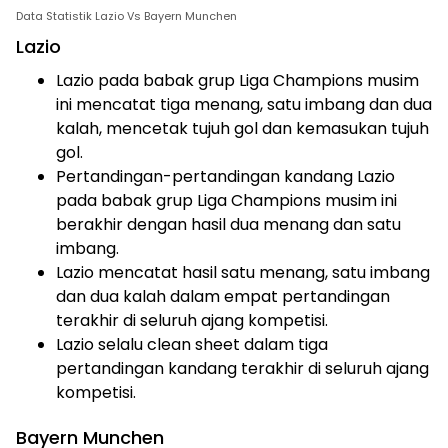
Data Statistik Lazio Vs Bayern Munchen
Lazio
Lazio pada babak grup Liga Champions musim
ini mencatat tiga menang, satu imbang dan dua
kalah, mencetak tujuh gol dan kemasukan tujuh
gol.
Pertandingan-pertandingan kandang Lazio
pada babak grup Liga Champions musim ini
berakhir dengan hasil dua menang dan satu
imbang.
Lazio mencatat hasil satu menang, satu imbang
dan dua kalah dalam empat pertandingan
terakhir di seluruh ajang kompetisi.
Lazio selalu clean sheet dalam tiga
pertandingan kandang terakhir di seluruh ajang
kompetisi.
Bayern Munchen