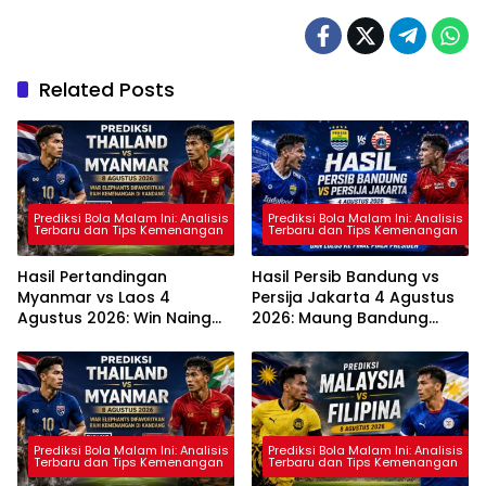
Related Posts
Prediksi Bola Malam Ini: Analisis
Prediksi Bola Malam Ini: Analisis
Terbaru dan Tips Kemenangan
Terbaru dan Tips Kemenangan
Hasil Pertandingan
Hasil Persib Bandung vs
Myanmar vs Laos 4
Persija Jakarta 4 Agustus
Agustus 2026: Win Naing
2026: Maung Bandung
Tun Cetak Hat-trick,
Menang 2-1 dan Lolos ke
Myanmar Pesta Gol 7-2
Final Piala Presiden
Prediksi Bola Malam Ini: Analisis
Prediksi Bola Malam Ini: Analisis
Terbaru dan Tips Kemenangan
Terbaru dan Tips Kemenangan