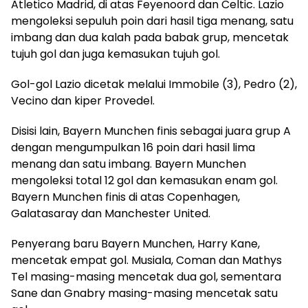
Atletico Madrid, di atas Feyenoord dan Celtic. Lazio
mengoleksi sepuluh poin dari hasil tiga menang, satu
imbang dan dua kalah pada babak grup, mencetak
tujuh gol dan juga kemasukan tujuh gol.
Gol-gol Lazio dicetak melalui Immobile (3), Pedro (2),
Vecino dan kiper Provedel.
Disisi lain, Bayern Munchen finis sebagai juara grup A
dengan mengumpulkan 16 poin dari hasil lima
menang dan satu imbang. Bayern Munchen
mengoleksi total 12 gol dan kemasukan enam gol.
Bayern Munchen finis di atas Copenhagen,
Galatasaray dan Manchester United.
Penyerang baru Bayern Munchen, Harry Kane,
mencetak empat gol. Musiala, Coman dan Mathys
Tel masing-masing mencetak dua gol, sementara
Sane dan Gnabry masing-masing mencetak satu