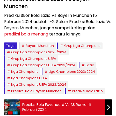
Munchen
Prediksi Skor Bola Lazio Vs Bayern Munchen 15
Februari 2024 adalah 1-2. Selain Prediksi Bola Lazio Vs
Bayern Munchen, jangan sampai ketinggalan
prediksi bola menang
terbaru lainnya.
Tags:
Bayern Munchen
Grup Liga Champions
Grup Liga Champions 2023/2024
Grup Liga Champions UEFA
Grup Liga Champions UEFA 2023/2024
Lazio
Liga Champions
Liga Champions 2023/2024
Liga Champions UEFA
Liga Champions UEFA 2023/2024
Prediksi Bola Bayern Munchen
Prediksi Bola Lazio
Prediksi Bola Feyenoord Vs AS Roma 16
Februari 2024