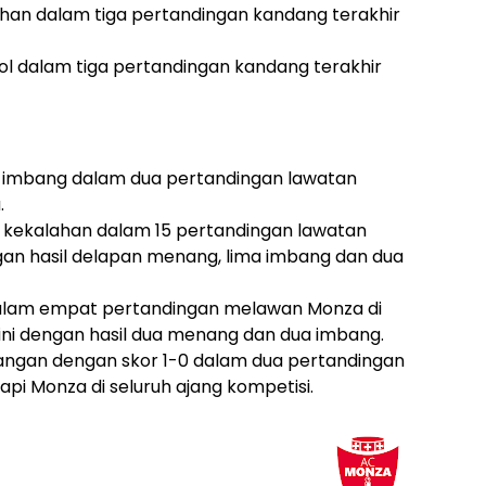
han dalam tiga pertandingan kandang terakhir
l dalam tiga pertandingan kandang terakhir
l imbang dalam dua pertandingan lawatan
.
 kekalahan dalam 15 pertandingan lawatan
ngan hasil delapan menang, lima imbang dan dua
dalam empat pertandingan melawan Monza di
 ini dengan hasil dua menang dan dua imbang.
angan dengan skor 1-0 dalam dua pertandingan
i Monza di seluruh ajang kompetisi.