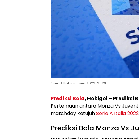
Serie A Italia musim 2022-2023
Prediksi Bola
, Hokigol – Prediksi
Pertemuan antara Monza Vs Juventu
matchday ketujuh
Serie A Italia 202
Prediksi Bola Monza Vs J