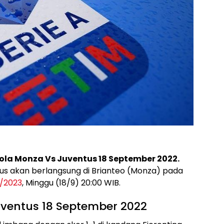
 Bola Monza Vs Juventus 18 September 2022.
s akan berlangsung di Brianteo (Monza) pada
2/2023
, Minggu (18/9) 20:00 WIB.
uventus 18 September 2022