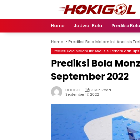
Skip
to
content
Home
Jadwal Bola
Prediksi Bol
Home
Prediksi Bola Malam Ini: Analisis 
Prediksi Bola Malam Ini: Analisis Terbaru dan T
Prediksi Bola Mon
September 2022
HOKIGOL
3 Min Read
September 17, 2022