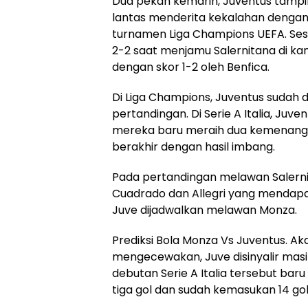
Dua pekan kemarin, Juventus tampil
lantas menderita kekalahan dengan 
turnamen Liga Champions UEFA. Ses
2-2 saat menjamu Salernitana di ka
dengan skor 1-2 oleh Benfica.
Di Liga Champions, Juventus sudah 
pertandingan. Di Serie A Italia, Ju
mereka baru meraih dua kemenanga
berakhir dengan hasil imbang.
Pada pertandingan melawan Salernit
Cuadrado dan Allegri yang mendapa
Juve dijadwalkan melawan Monza.
Prediksi Bola Monza Vs Juventus. A
mengecewakan, Juve disinyalir masih
debutan Serie A Italia tersebut bar
tiga gol dan sudah kemasukan 14 gol