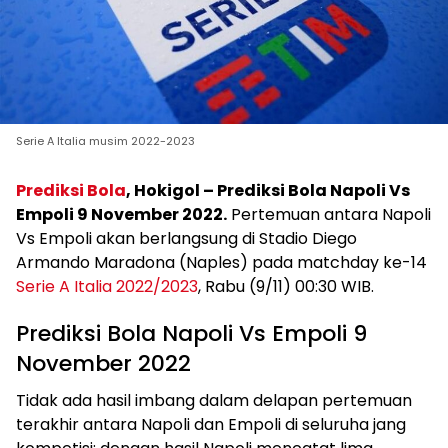
Serie A Italia musim 2022-2023
Prediksi Bola
, Hokigol – Prediksi Bola Napoli Vs
Empoli 9 November 2022.
Pertemuan antara Napoli
Vs Empoli akan berlangsung di Stadio Diego
Armando Maradona (Naples) pada matchday ke-14
Serie A Italia 2022/2023
, Rabu (9/11) 00:30 WIB.
Prediksi Bola Napoli Vs Empoli 9
November 2022
Tidak ada hasil imbang dalam delapan pertemuan
terakhir antara Napoli dan Empoli di seluruha jang