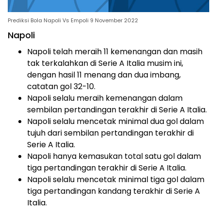
Prediksi Bola Napoli Vs Empoli 9 November 2022
Napoli
Napoli telah meraih 11 kemenangan dan masih
tak terkalahkan di Serie A Italia musim ini,
dengan hasil 11 menang dan dua imbang,
catatan gol 32-10.
Napoli selalu meraih kemenangan dalam
sembilan pertandingan terakhir di Serie A Italia.
Napoli selalu mencetak minimal dua gol dalam
tujuh dari sembilan pertandingan terakhir di
Serie A Italia.
Napoli hanya kemasukan total satu gol dalam
tiga pertandingan terakhir di Serie A Italia.
Napoli selalu mencetak minimal tiga gol dalam
tiga pertandingan kandang terakhir di Serie A
Italia.