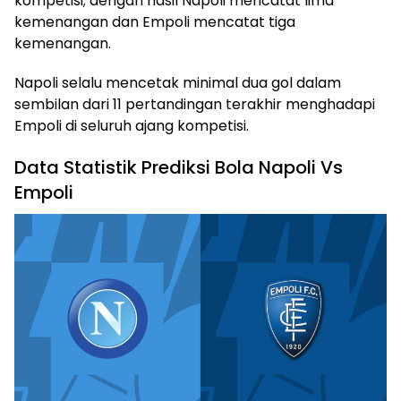
kompetisi; dengan hasil Napoli mencatat lima
kemenangan dan Empoli mencatat tiga
kemenangan.
Napoli selalu mencetak minimal dua gol dalam
sembilan dari 11 pertandingan terakhir menghadapi
Empoli di seluruh ajang kompetisi.
Data Statistik Prediksi Bola Napoli Vs
Empoli