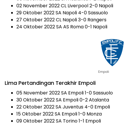
02 November 2022 CL Liverpool 2-0 Napoli
29 Oktober 2022 SA Napoli 4-0 Sassuolo
27 Oktober 2022 CL Napoli 3-0 Rangers
24 Oktober 2022 SA AS Roma 0-1 Napoli
Empoli
Lima Pertandingan Terakhir Empoli
05 November 2022 SA Empoli 1-0 Sassuolo
30 Oktober 2022 SA Empoli 0-2 Atalanta
22 Oktober 2022 SA Juventus 4-0 Empoli
15 Oktober 2022 SA Empoli 1-0 Monza
09 Oktober 2022 SA Torino 1-1 Empoli