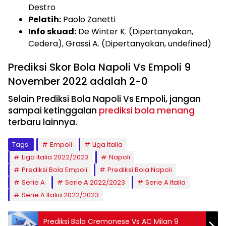
Destro
Pelatih:
Paolo Zanetti
Info skuad:
De Winter K. (Dipertanyakan,
Cedera), Grassi A. (Dipertanyakan, undefined)
Prediksi Skor Bola Napoli Vs Empoli 9
November 2022 adalah 2-0
Selain Prediksi Bola Napoli Vs Empoli, jangan
sampai ketinggalan
prediksi bola menang
terbaru lainnya.
Tags:
Empoli
Liga Italia
Liga Italia 2022/2023
Napoli
Prediksi Bola Empoli
Prediksi Bola Napoli
Serie A
Serie A 2022/2023
Serie A Italia
Serie A Italia 2022/2023
Prediksi Bola Cremonese Vs AC Milan 9