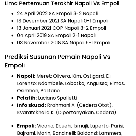
Lima Pertemuan Terakhir Napoli Vs Empoli
24 April 2022 SA Empoli 3-2 Napoli
13 Desember 2021 SA Napoli 0-1 Empoli
13 Januari 2021 COP Napoli 3-2 Empoli
04 April 2019 SA Empoli 2-1 Napoli
03 November 2018 SA Napoli 5-1 Empoli
Prediksi Susunan Pemain Napoli Vs
Empoli
Napoli:
Meret; Olivera, Kim, Ostigard, Di
Lorenzo; Ndombele, Lobotka, Anguissa; Elmas,
Osimhen, Politano
Pelatih:
Luciano Spalletti
Info skuad:
Rrahmani A. (Cedera Otot),
Kvaratskhelia K. (Dipertanyakan, Cedera)
Empoli:
Vicario; Ebuehi, Ismajli, Luperto, Parisi;
Bajrami, Marin, Bandinelli; Baldanzi; Lammers,