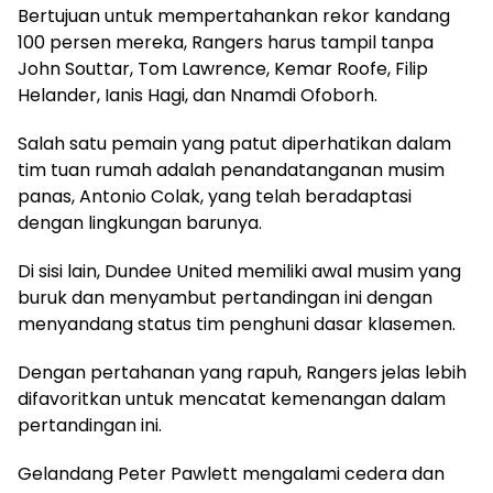
Bertujuan untuk mempertahankan rekor kandang
100 persen mereka, Rangers harus tampil tanpa
John Souttar, Tom Lawrence, Kemar Roofe, Filip
Helander, Ianis Hagi, dan Nnamdi Ofoborh.
Salah satu pemain yang patut diperhatikan dalam
tim tuan rumah adalah penandatanganan musim
panas, Antonio Colak, yang telah beradaptasi
dengan lingkungan barunya.
Di sisi lain, Dundee United memiliki awal musim yang
buruk dan menyambut pertandingan ini dengan
menyandang status tim penghuni dasar klasemen.
Dengan pertahanan yang rapuh, Rangers jelas lebih
difavoritkan untuk mencatat kemenangan dalam
pertandingan ini.
Gelandang Peter Pawlett mengalami cedera dan