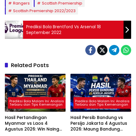
Rangers
Scottish Premiership
Scottish Premiership 2022/2023
Prediksi Bola Brentford Vs Arsenal 18
September 2022
Related Posts
Prediksi Bola Malam Ini: Analisis
Prediksi Bola Malam Ini: Analisis
Terbaru dan Tips Kemenangan
Terbaru dan Tips Kemenangan
Hasil Pertandingan
Hasil Persib Bandung vs
Myanmar vs Laos 4
Persija Jakarta 4 Agustus
Agustus 2026: Win Naing
2026: Maung Bandung
Tun Cetak Hat-trick,
Menang 2-1 dan Lolos ke