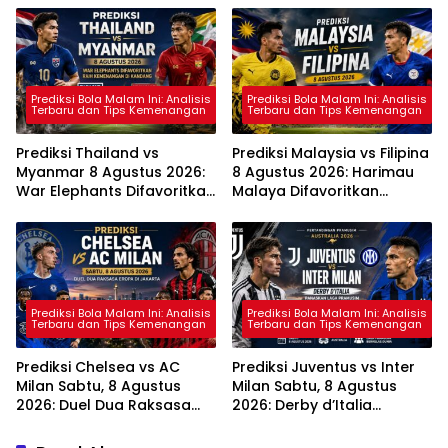
Myanmar Pesta Gol 7-2
Final Piala Presiden
Prediksi Bola Malam Ini: Analisis
Prediksi Bola Malam Ini: Analisis
Terbaru dan Tips Kemenangan
Terbaru dan Tips Kemenangan
Prediksi Thailand vs
Prediksi Malaysia vs Filipina
Myanmar 8 Agustus 2026:
8 Agustus 2026: Harimau
War Elephants Difavoritkan
Malaya Difavoritkan
Raih Kemenangan di
Amankan Tiga Poin
Kandang
Prediksi Bola Malam Ini: Analisis
Prediksi Bola Malam Ini: Analisis
Terbaru dan Tips Kemenangan
Terbaru dan Tips Kemenangan
Prediksi Chelsea vs AC
Prediksi Juventus vs Inter
Milan Sabtu, 8 Agustus
Milan Sabtu, 8 Agustus
2026: Duel Dua Raksasa
2026: Derby d’Italia
Eropa di Jakarta
Panaskan Laga Pramusim
di Australia