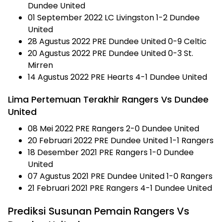
Dundee United
01 September 2022 LC Livingston 1-2 Dundee
United
28 Agustus 2022 PRE Dundee United 0-9 Celtic
20 Agustus 2022 PRE Dundee United 0-3 St.
Mirren
14 Agustus 2022 PRE Hearts 4-1 Dundee United
Lima Pertemuan Terakhir Rangers Vs Dundee
United
08 Mei 2022 PRE Rangers 2-0 Dundee United
20 Februari 2022 PRE Dundee United 1-1 Rangers
18 Desember 2021 PRE Rangers 1-0 Dundee
United
07 Agustus 2021 PRE Dundee United 1-0 Rangers
21 Februari 2021 PRE Rangers 4-1 Dundee United
Prediksi Susunan Pemain Rangers Vs