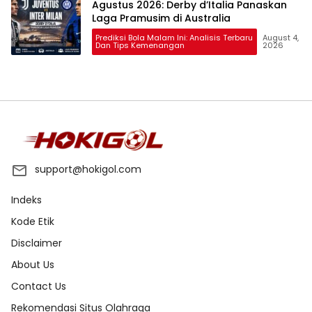
Agustus 2026: Derby d’Italia Panaskan
Laga Pramusim di Australia
Prediksi Bola Malam Ini: Analisis Terbaru
August 4,
Dan Tips Kemenangan
2026
support@hokigol.com
Indeks
Kode Etik
Disclaimer
About Us
Contact Us
Rekomendasi Situs Olahraga