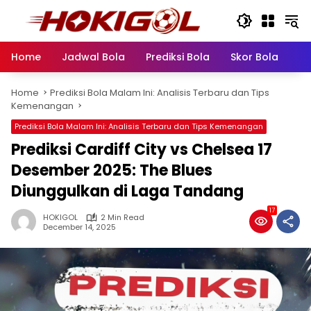
Skip
to
content
Home
Jadwal Bola
Prediksi Bola
Skor Bola
Pr
Home
Prediksi Bola Malam Ini: Analisis Terbaru dan Tips
Kemenangan
Prediksi Bola Malam Ini: Analisis Terbaru dan Tips Kemenangan
Prediksi Cardiff City vs Chelsea 17
Desember 2025: The Blues
Diunggulkan di Laga Tandang
17
HOKIGOL
2 Min Read
December 14, 2025