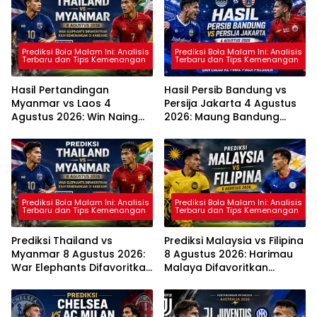
Prediksi Bola Malam Ini: Analisis
Prediksi Bola Malam Ini: Analisis
Terbaru dan Tips Kemenangan
Terbaru dan Tips Kemenangan
Hasil Pertandingan
Hasil Persib Bandung vs
Myanmar vs Laos 4
Persija Jakarta 4 Agustus
Agustus 2026: Win Naing
2026: Maung Bandung
Tun Cetak Hat-trick,
Menang 2-1 dan Lolos ke
Myanmar Pesta Gol 7-2
Final Piala Presiden
Prediksi Bola Malam Ini: Analisis
Prediksi Bola Malam Ini: Analisis
Terbaru dan Tips Kemenangan
Terbaru dan Tips Kemenangan
Prediksi Thailand vs
Prediksi Malaysia vs Filipina
Myanmar 8 Agustus 2026:
8 Agustus 2026: Harimau
War Elephants Difavoritkan
Malaya Difavoritkan
Raih Kemenangan di
Amankan Tiga Poin
Kandang