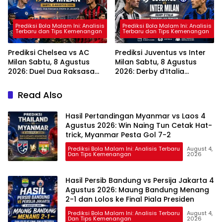
Prediksi Bola Malam Ini: Analisis
Prediksi Bola Malam Ini: Analisis
Terbaru dan Tips Kemenangan
Terbaru dan Tips Kemenangan
Prediksi Chelsea vs AC
Prediksi Juventus vs Inter
Milan Sabtu, 8 Agustus
Milan Sabtu, 8 Agustus
2026: Duel Dua Raksasa
2026: Derby d’Italia
Eropa di Jakarta
Panaskan Laga Pramusim
di Australia
Read Also
Hasil Pertandingan Myanmar vs Laos 4
Agustus 2026: Win Naing Tun Cetak Hat-
trick, Myanmar Pesta Gol 7-2
Prediksi Bola Malam Ini: Analisis Terbaru
August 4,
Dan Tips Kemenangan
2026
Hasil Persib Bandung vs Persija Jakarta 4
Agustus 2026: Maung Bandung Menang
2-1 dan Lolos ke Final Piala Presiden
Prediksi Bola Malam Ini: Analisis Terbaru
August 4,
Dan Tips Kemenangan
2026