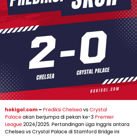
hokigol.com
–
Prediksi Chelsea
vs
Crystal
Palace
akan berjumpa di pekan ke-3
Premier
League
2024/2025. Pertandingan Liga Inggris antara
Chelsea vs Crystal Palace di Stamford Bridge ini