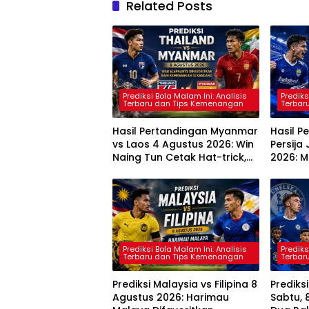
Related Posts
Prediksi Bola Malam Ini: Analisis
Prediks
Terbaru dan Tips Kemenangan
Terbar
Hasil Pertandingan Myanmar
Hasil P
vs Laos 4 Agustus 2026: Win
Persija
Naing Tun Cetak Hat-trick,
2026: 
Myanmar Pesta Gol 7-2
Menang 
Final Pi
Prediksi Bola Malam Ini: Analisis
Prediks
Terbaru dan Tips Kemenangan
Terbar
Prediksi Malaysia vs Filipina 8
Prediks
Agustus 2026: Harimau
Sabtu, 