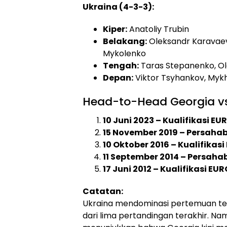
Ukraina (4-3-3):
Kiper:
Anatoliy Trubin
Belakang:
Oleksandr Karavaev, 
Mykolenko
Tengah:
Taras Stepanenko, Ol
Depan:
Viktor Tsyhankov, Myk
Head-to-Head Georgia v
10 Juni 2023 – Kualifikasi EU
15 November 2019 – Persaha
10 Oktober 2016 – Kualifikasi
11 September 2014 – Persaha
17 Juni 2012 – Kualifikasi EUR
Catatan:
Ukraina mendominasi pertemuan t
dari lima pertandingan terakhir. Nam