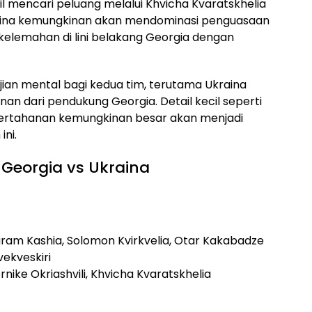
bil mencari peluang melalui Khvicha Kvaratskhelia
Ukraina kemungkinan akan mendominasi penguasaan
lemahan di lini belakang Georgia dengan
ujian mental bagi kedua tim, terutama Ukraina
n dari pendukung Georgia. Detail kecil seperti
 pertahanan kemungkinan besar akan menjadi
ni.
 Georgia vs Ukraina
ram Kashia, Solomon Kvirkvelia, Otar Kakabadze
ekveskiri
nike Okriashvili, Khvicha Kvaratskhelia