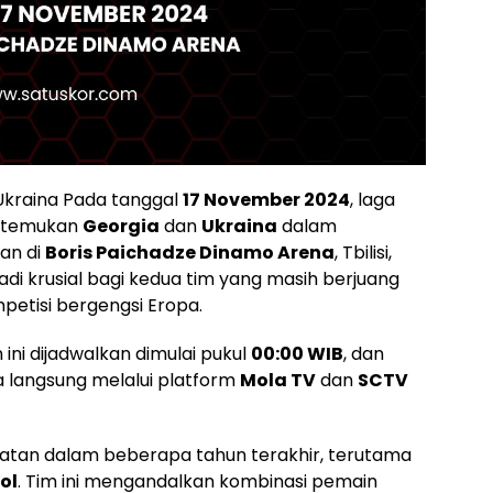
 Ukraina Pada tanggal
17 November 2024
, laga
rtemukan
Georgia
dan
Ukraina
dalam
an di
Boris Paichadze Dinamo Arena
, Tbilisi,
adi krusial bagi kedua tim yang masih berjuang
etisi bergengsi Eropa.
ni dijadwalkan dimulai pukul
00:00 WIB
, dan
 langsung melalui platform
Mola TV
dan
SCTV
atan dalam beberapa tahun terakhir, terutama
ol
. Tim ini mengandalkan kombinasi pemain