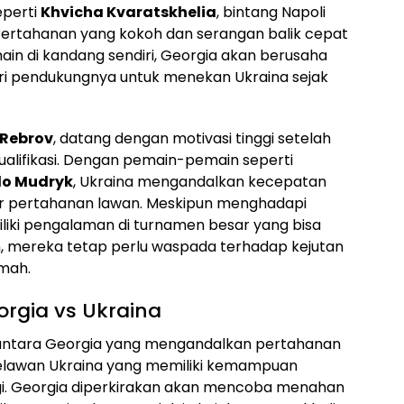
eperti
Khvicha Kvaratskhelia
, bintang Napoli
. Pertahanan yang kokoh dan serangan balik cepat
in di kandang sendiri, Georgia akan berusaha
 pendukungnya untuk menekan Ukraina sejak
 Rebrov
, datang dengan motivasi tinggi setelah
alifikasi. Dengan pemain-pemain seperti
lo Mudryk
, Ukraina mengandalkan kecepatan
ar pertahanan lawan. Meskipun menghadapi
emiliki pengalaman di turnamen besar yang bisa
, mereka tetap perlu waspada terhadap kejutan
umah.
orgia vs Ukraina
l antara Georgia yang mengandalkan pertahanan
 melawan Ukraina yang memiliki kemampuan
gi. Georgia diperkirakan akan mencoba menahan