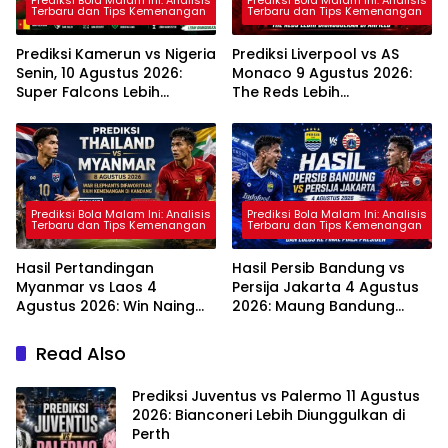
Prediksi Bola Malam Ini: Analisis
Prediksi Bola Malam Ini: Analisis
Terbaru dan Tips Kemenangan
Terbaru dan Tips Kemenangan
Prediksi Kamerun vs Nigeria
Prediksi Liverpool vs AS
Senin, 10 Agustus 2026:
Monaco 9 Agustus 2026:
Super Falcons Lebih
The Reds Lebih
Diunggulkan
Diunggulkan di Anfield
Prediksi Bola Malam Ini: Analisis
Prediksi Bola Malam Ini: Analisis
Terbaru dan Tips Kemenangan
Terbaru dan Tips Kemenangan
Hasil Pertandingan
Hasil Persib Bandung vs
Myanmar vs Laos 4
Persija Jakarta 4 Agustus
Agustus 2026: Win Naing
2026: Maung Bandung
Tun Cetak Hat-trick,
Menang 2-1 dan Lolos ke
Myanmar Pesta Gol 7-2
Final Piala Presiden
Read Also
Prediksi Juventus vs Palermo 11 Agustus
2026: Bianconeri Lebih Diunggulkan di
Perth