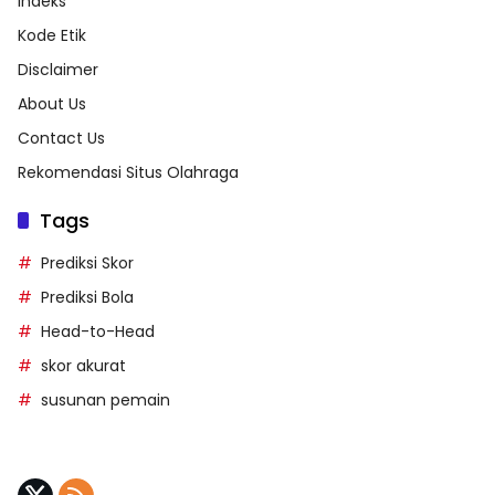
Indeks
Kode Etik
Disclaimer
About Us
Contact Us
Rekomendasi Situs Olahraga
Tags
Prediksi Skor
Prediksi Bola
Head-to-Head
skor akurat
susunan pemain