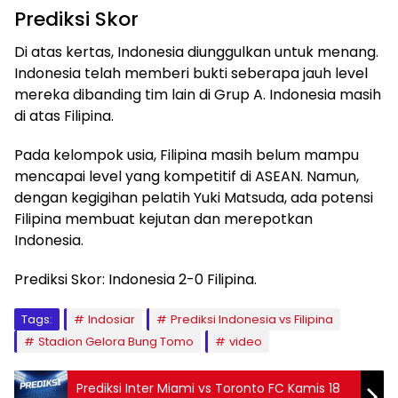
Prediksi Skor
Di atas kertas, Indonesia diunggulkan untuk menang.
Indonesia telah memberi bukti seberapa jauh level
mereka dibanding tim lain di Grup A. Indonesia masih
di atas Filipina.
Pada kelompok usia, Filipina masih belum mampu
mencapai level yang kompetitif di ASEAN. Namun,
dengan kegigihan pelatih Yuki Matsuda, ada potensi
Filipina membuat kejutan dan merepotkan
Indonesia.
Prediksi Skor: Indonesia 2-0 Filipina.
Tags:
Indosiar
Prediksi Indonesia vs Filipina
Stadion Gelora Bung Tomo
video
Prediksi Inter Miami vs Toronto FC Kamis 18