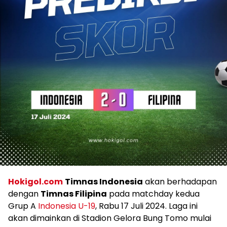
Hokigol.com
Timnas Indonesia
akan berhadapan
dengan
Timnas Filipina
pada matchday kedua
Grup A
Indonesia U-19
, Rabu 17 Juli 2024. Laga ini
akan dimainkan di Stadion Gelora Bung Tomo mulai