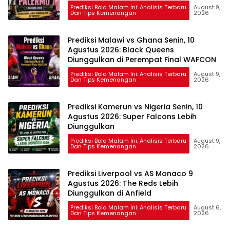
Prediksi Bola Malam Ini: Analisis Terbaru
August 9,
Dan Tips Kemenangan
2026
Prediksi Malawi vs Ghana Senin, 10
Agustus 2026: Black Queens
Diunggulkan di Perempat Final WAFCON
Prediksi Bola Malam Ini: Analisis Terbaru
August 9,
Dan Tips Kemenangan
2026
Prediksi Kamerun vs Nigeria Senin, 10
Agustus 2026: Super Falcons Lebih
Diunggulkan
Prediksi Bola Malam Ini: Analisis Terbaru
August 9,
Dan Tips Kemenangan
2026
Prediksi Liverpool vs AS Monaco 9
Agustus 2026: The Reds Lebih
Diunggulkan di Anfield
Prediksi Bola Malam Ini: Analisis Terbaru
August 6,
Dan Tips Kemenangan
2026