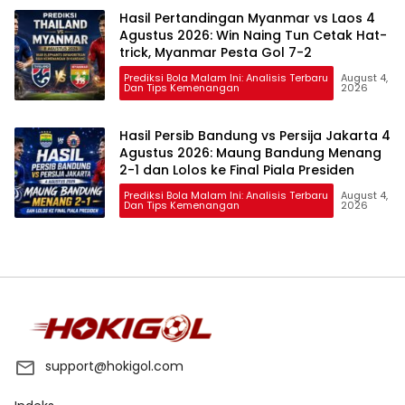
Hasil Pertandingan Myanmar vs Laos 4
Agustus 2026: Win Naing Tun Cetak Hat-
trick, Myanmar Pesta Gol 7-2
Prediksi Bola Malam Ini: Analisis Terbaru
August 4,
Dan Tips Kemenangan
2026
Hasil Persib Bandung vs Persija Jakarta 4
Agustus 2026: Maung Bandung Menang
2-1 dan Lolos ke Final Piala Presiden
Prediksi Bola Malam Ini: Analisis Terbaru
August 4,
Dan Tips Kemenangan
2026
support@hokigol.com