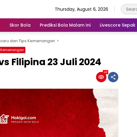
Thursday, August 6, 2026
a
Skor Bola
Prediksi Bola Malam Ini
Livescore Sepak
Terbaru dan Tips Kemenangan
ips Kemenangan
s Filipina 23 Juli 2024
46