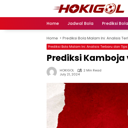
Skip
to
content
Home
Jadwal Bola
Prediksi Bol
Home
Prediksi Bola Malam Ini: Analisis 
Prediksi Bola Malam Ini: Analisis Terbaru dan T
Prediksi Kamboja v
HOKIGOL
2 Min Read
July 21, 2024