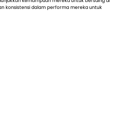
unjukkan kemampuan mereka untuk bersaing di
ukkan konsistensi dalam performa mereka untuk