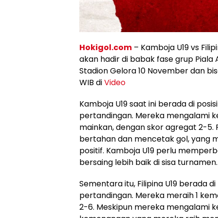
Hokigol.com
– Kamboja U19 vs Filip
akan hadir di babak fase grup Piala 
Stadion Gelora 10 November dan bisa
WIB di
Video
Kamboja U19 saat ini berada di posisi
pertandingan. Mereka mengalami k
mainkan, dengan skor agregat 2-5.
bertahan dan mencetak gol, yang 
positif. Kamboja U19 perlu memperbai
bersaing lebih baik di sisa turnamen.
Sementara itu, Filipina U19 berada di
pertandingan. Mereka meraih 1 kem
2-6. Meskipun mereka mengalami k