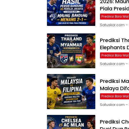
2026: Maun
Piala Presi
Prediksi Bola Ma
Satuskor.com – 
Prediksi T
Elephants 
Prediksi Bola Ma
Satuskor.com – 
Prediksi Ma
Malaya Dif
Prediksi Bola Ma
Satuskor.com – P
Prediksi Ch
Duel Dua R