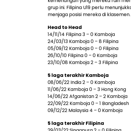
kemenangan yang mereka raih men
grup ini. Filipina U19 perlu menunj
menjaga posisi mereka di klasemen.
Head to Head
14/11/14 Filipina 3 – 0 Kamboja
24/03/13 Kamboja 0 – 8 Filipina
05/09/12 Kamboja 0 – 0 Filipina
26/10/10 Filipina 0 – 0 Kamboja
23/10/08 Kamboja 2 – 3 Filipina
5 laga terakhir Kamboja
08/06/22 India 2 – 0 Kamboja
11/06/22 Kamboja 0 – 3 Hong Kong
14/06/22 Afganistan 2 – 2 Kamboja
22/09/22 Kamboja 0 – 1 Bangladesh
09/12/22 Malaysia 4 – 0 Kamboja
5 laga terakhir Filipina
29/03/22 Singapura 2 – 0 Filipina