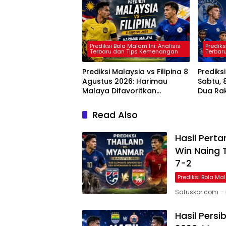
Prediksi Bola Malam Ini: Analisis
Prediks
Terbaru dan Tips Kemenangan
Terbar
Prediksi Malaysia vs Filipina 8
Prediks
Agustus 2026: Harimau
Sabtu, 
Malaya Difavoritkan
Dua Ra
Amankan Tiga Poin
Jakart
Read Also
Hasil Pert
Win Naing 
7-2
Prediksi Bola Ma
Satuskor.com –
Hasil Persi