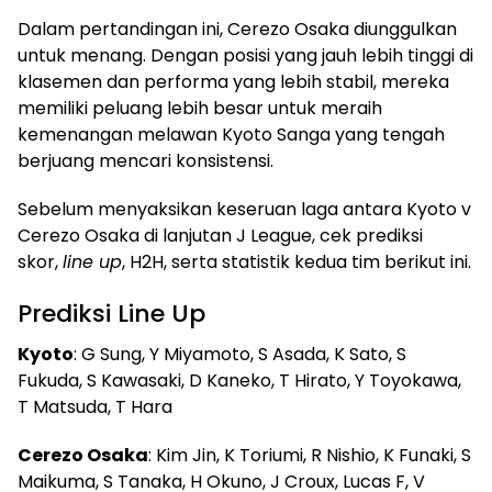
Dalam pertandingan ini, Cerezo Osaka diunggulkan
untuk menang. Dengan posisi yang jauh lebih tinggi di
klasemen dan performa yang lebih stabil, mereka
memiliki peluang lebih besar untuk meraih
kemenangan melawan Kyoto Sanga yang tengah
berjuang mencari konsistensi.
Sebelum menyaksikan keseruan laga antara Kyoto v
Cerezo Osaka di lanjutan J League, cek prediksi
skor,
line up
, H2H, serta statistik kedua tim berikut ini.
Prediksi Line Up
Kyoto
: G Sung, Y Miyamoto, S Asada, K Sato, S
Fukuda, S Kawasaki, D Kaneko, T Hirato, Y Toyokawa,
T Matsuda, T Hara
Cerezo Osaka
: Kim Jin, K Toriumi, R Nishio, K Funaki, S
Maikuma, S Tanaka, H Okuno, J Croux, Lucas F, V