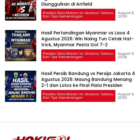
Diunggulkan di Anfield
Prediksi Bola Malam Ini: Analisis Terbaru
August 6,
Dan Tips Kemenangan
2026
Hasil Pertandingan Myanmar vs Laos 4
Agustus 2026: Win Naing Tun Cetak Hat-
trick, Myanmar Pesta Gol 7-2
Prediksi Bola Malam Ini: Analisis Terbaru
August 4,
Dan Tips Kemenangan
2026
Hasil Persib Bandung vs Persija Jakarta 4
Agustus 2026: Maung Bandung Menang
2-1 dan Lolos ke Final Piala Presiden
Prediksi Bola Malam Ini: Analisis Terbaru
August 4,
Dan Tips Kemenangan
2026