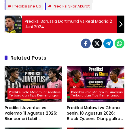
Prediksi Line Up
Prediksi Skor Akurat
Prediksi Borussia Dortmund vs Real Madrid 2
Juni 2024
Related Posts
Prediksi Bola Malam Ini: Analisis
Prediksi Bola Malam Ini: Analisis
Terbaru dan Tips Kemenangan
Terbaru dan Tips Kemenangan
Prediksi Juventus vs
Prediksi Malawi vs Ghana
Palermo 11 Agustus 2026:
Senin, 10 Agustus 2026:
Bianconeri Lebih
Black Queens Diunggulkan
Diunggulkan di Perth
di Perempat Final WAFCON