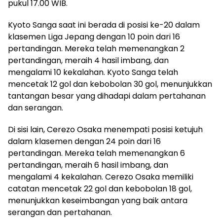
pukul 17.00 WIB.
Kyoto Sanga saat ini berada di posisi ke-20 dalam
klasemen Liga Jepang dengan 10 poin dari 16
pertandingan. Mereka telah memenangkan 2
pertandingan, meraih 4 hasil imbang, dan
mengalami 10 kekalahan. Kyoto Sanga telah
mencetak 12 gol dan kebobolan 30 gol, menunjukkan
tantangan besar yang dihadapi dalam pertahanan
dan serangan.
Di sisi lain, Cerezo Osaka menempati posisi ketujuh
dalam klasemen dengan 24 poin dari 16
pertandingan. Mereka telah memenangkan 6
pertandingan, meraih 6 hasil imbang, dan
mengalami 4 kekalahan. Cerezo Osaka memiliki
catatan mencetak 22 gol dan kebobolan 18 gol,
menunjukkan keseimbangan yang baik antara
serangan dan pertahanan.