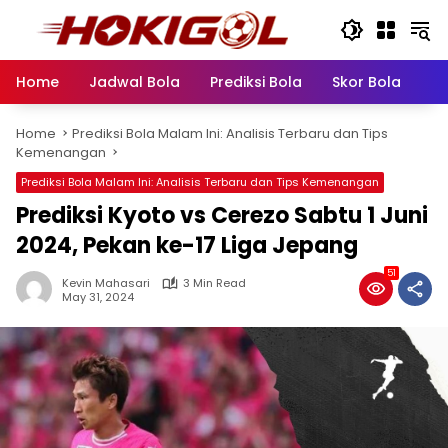
Skip
to
content
Home
Jadwal Bola
Prediksi Bola
Skor Bola
Pr
Home
Prediksi Bola Malam Ini: Analisis Terbaru dan Tips
Kemenangan
Prediksi Bola Malam Ini: Analisis Terbaru dan Tips Kemenangan
Prediksi Kyoto vs Cerezo Sabtu 1 Juni
2024, Pekan ke-17 Liga Jepang
51
Kevin Mahasari
3 Min Read
May 31, 2024