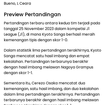
Bueno, L Ceara
Preview Pertandingan
Pertandingan terbaru antara kedua tim terjadi pada
tanggal 25 November 2023 dalam kompetisi J1
League (J1), di mana Kyoto Sanga berhasil meraih
kemenangan tipis dengan skor 1-0.
Dalam statistik lima pertandingan terakhirnya, Kyoto
Sanga mencatat satu hasil imbang dan empat
kekalahan. Pertandingan terbarunya berakhir
dengan hasil imbang melawan Nagoya Grampus
dengan skor 1-1.
Sementara itu, Cerezo Osaka mencatat dua
kemenangan, satu hasil imbang, dan dua kekalahan
dalam lima pertandingan terakhirnya. Pertandingan
terbarunya berakhir dengan hasil imbang melawan