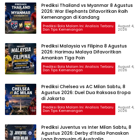
Prediksi Thailand vs Myanmar 8 Agustus
2026: War Elephants Difavoritkan Raih
Kemenangan di Kandang
Prediksi Bola Malam Ini: Analisis Terbaru
August 4,
Dan Tips Kemenangan
2026
Prediksi Malaysia vs Filipina 8 Agustus
2026: Harimau Malaya Difavoritkan
Amankan Tiga Poin
Prediksi Bola Malam Ini: Analisis Terbaru
August 4,
Dan Tips Kemenangan
2026
Prediksi Chelsea vs AC Milan Sabtu, 8
Agustus 2026: Duel Dua Raksasa Eropa
di Jakarta
Prediksi Bola Malam Ini: Analisis Terbaru
August 4,
Dan Tips Kemenangan
2026
Prediksi Juventus vs Inter Milan Sabtu, 8
Agustus 2026: Derby d’Italia Panaskan
Laga Pramusim di Australia