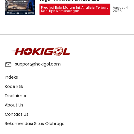
Prediksi Bola Malam Ini: Analisis Terbaru
August 4,
Dan Tips Kemenangan
2026
support@hokigol.com
Indeks
Kode Etik
Disclaimer
About Us
Contact Us
Rekomendasi Situs Olahraga