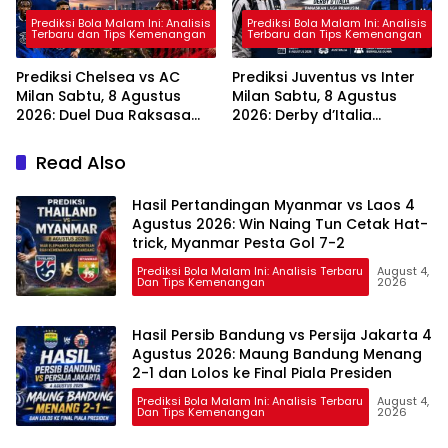
Prediksi Bola Malam Ini: Analisis
Prediksi Bola Malam Ini: Analisis
Terbaru dan Tips Kemenangan
Terbaru dan Tips Kemenangan
Prediksi Chelsea vs AC
Prediksi Juventus vs Inter
Milan Sabtu, 8 Agustus
Milan Sabtu, 8 Agustus
2026: Duel Dua Raksasa
2026: Derby d’Italia
Eropa di Jakarta
Panaskan Laga Pramusim
di Australia
Read Also
Hasil Pertandingan Myanmar vs Laos 4
Agustus 2026: Win Naing Tun Cetak Hat-
trick, Myanmar Pesta Gol 7-2
Prediksi Bola Malam Ini: Analisis Terbaru
August 4,
Dan Tips Kemenangan
2026
Hasil Persib Bandung vs Persija Jakarta 4
Agustus 2026: Maung Bandung Menang
2-1 dan Lolos ke Final Piala Presiden
Prediksi Bola Malam Ini: Analisis Terbaru
August 4,
Dan Tips Kemenangan
2026