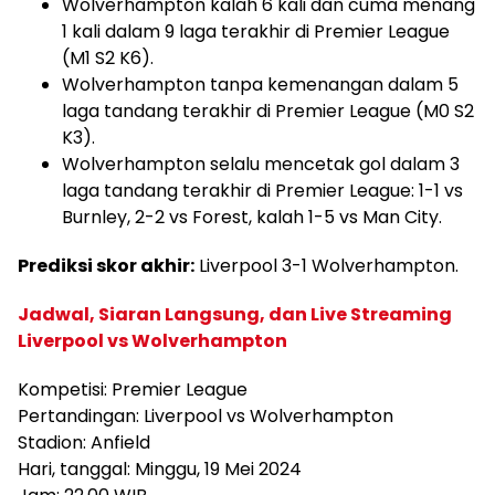
Wolverhampton kalah 6 kali dan cuma menang
1 kali dalam 9 laga terakhir di Premier League
(M1 S2 K6).
Wolverhampton tanpa kemenangan dalam 5
laga tandang terakhir di Premier League (M0 S2
K3).
Wolverhampton selalu mencetak gol dalam 3
laga tandang terakhir di Premier League: 1-1 vs
Burnley, 2-2 vs Forest, kalah 1-5 vs Man City.
Prediksi skor akhir:
Liverpool 3-1 Wolverhampton.
Jadwal, Siaran Langsung, dan Live Streaming
Liverpool vs Wolverhampton
Kompetisi: Premier League
Pertandingan: Liverpool vs Wolverhampton
Stadion: Anfield
Hari, tanggal: Minggu, 19 Mei 2024