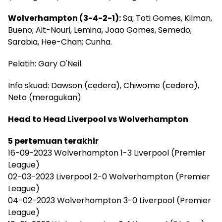
Wolverhampton (3-4-2-1):
Sa; Toti Gomes, Kilman,
Bueno; Ait-Nouri, Lemina, Joao Gomes, Semedo;
Sarabia, Hee-Chan; Cunha.
Pelatih: Gary O'Neil.
Info skuad: Dawson (cedera), Chiwome (cedera),
Neto (meragukan).
Head to Head Liverpool vs Wolverhampton
5 pertemuan terakhir
16-09-2023 Wolverhampton 1-3 Liverpool (Premier
League)
02-03-2023 Liverpool 2-0 Wolverhampton (Premier
League)
04-02-2023 Wolverhampton 3-0 Liverpool (Premier
League)