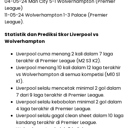
04-05-24 Man City 5-1 Wolverhampton (Premier
League)
11-05-24 Wolverhampton 1-3 Palace (Premier
League).
Statistik dan Prediksi Skor Liverpool vs
Wolverhampton
Liverpool cuma menang 2 kali dalam 7 laga
terakhir di Premier League (M2 S3 K2).
Liverpool menang 10 kali dalam 12 laga terakhir
vs Wolverhampton di semua kompetisi (M10 S1
K1).
Liverpool selalu mencetak minimal 2 gol dalam
7 dari 9 laga terakhir di Premier League.
Liverpool selalu kebobolan minimal 2 gol dalam
4 laga terakhir di Premier League.
Liverpool selalu gagal clean sheet dalam 10 laga
kandang terakhir di Premier League.