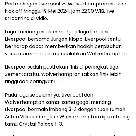
Pertandingan Liverpool vs Wolverhampton ini akan
kick off Minggu, 19 Mei 2024, jam 22:00 WIB, live
streaming di Vidio.
Laga kandang ini akan menjadi laga terakhir
Liverpool bersama Jurgen Klopp. Liverpool tentu
berharap dapat memberikan hadiah perpisahan
yang manis dengan mengalahkan Wolverhampton.
Liverpool sudah pasti akan finis di peringkat tiga.
Sementara itu, Wolverhampton takkan finis lebih
tinggi dari peringkat 10.
Pada laga sebelumnya, Liverpool dan
Wolverhampton sama-sama gagal menang.
Liverpool bermain imbang 3-3 dengan tuan rumah
Aston Villa, sedangkan Wolverhampton dipukul sang
tamu Crystal Palace 1-3.