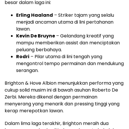
besar dalam laga ini:
Erling Haaland
– Striker tajam yang selalu
menjadi ancaman utama di lini pertahanan
lawan.
Kevin De Bruyne
– Gelandang kreatif yang
mampu memberikan assist dan menciptakan
peluang berbahaya.
Rodri
– Pilar utama di lini tengah yang
mengontrol tempo permainan dan mendukung
serangan.
Brighton & Hove Albion menunjukkan performa yang
cukup solid musim ini di bawah asuhan Roberto De
Zerbi. Mereka dikenal dengan permainan
menyerang yang menarik dan pressing tinggi yang
kerap merepotkan lawan.
Dalam lima laga terakhir, Brighton meraih dua