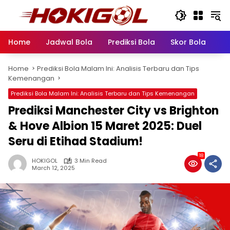
Skip
to
content
Home
Jadwal Bola
Prediksi Bola
Skor Bola
Pr
Home
Prediksi Bola Malam Ini: Analisis Terbaru dan Tips
Kemenangan
Prediksi Bola Malam Ini: Analisis Terbaru dan Tips Kemenangan
Prediksi Manchester City vs Brighton
& Hove Albion 15 Maret 2025: Duel
Seru di Etihad Stadium!
18
HOKIGOL
3 Min Read
March 12, 2025