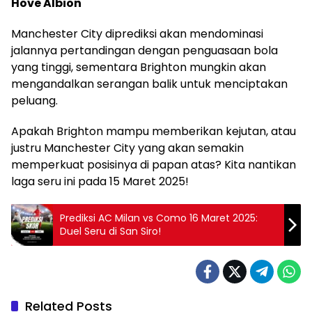
Hove Albion
Manchester City diprediksi akan mendominasi
jalannya pertandingan dengan penguasaan bola
yang tinggi, sementara Brighton mungkin akan
mengandalkan serangan balik untuk menciptakan
peluang.
Apakah Brighton mampu memberikan kejutan, atau
justru Manchester City yang akan semakin
memperkuat posisinya di papan atas? Kita nantikan
laga seru ini pada 15 Maret 2025!
Prediksi AC Milan vs Como 16 Maret 2025:
Duel Seru di San Siro!
Related Posts