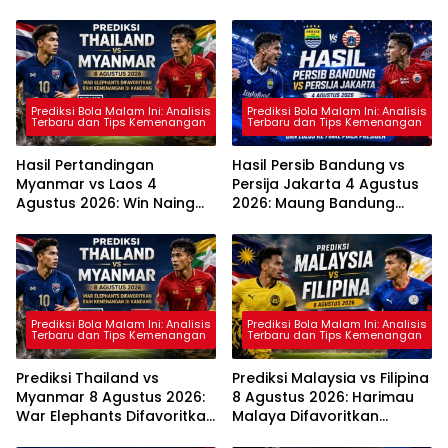
Prediksi Bola Malam Ini: Analisis
Prediksi Bola Malam Ini: Analisis
Terbaru dan Tips Kemenangan
Terbaru dan Tips Kemenangan
Hasil Pertandingan
Hasil Persib Bandung vs
Myanmar vs Laos 4
Persija Jakarta 4 Agustus
Agustus 2026: Win Naing
2026: Maung Bandung
Tun Cetak Hat-trick,
Menang 2-1 dan Lolos ke
Myanmar Pesta Gol 7-2
Final Piala Presiden
Prediksi Bola Malam Ini: Analisis
Prediksi Bola Malam Ini: Analisis
Terbaru dan Tips Kemenangan
Terbaru dan Tips Kemenangan
Prediksi Thailand vs
Prediksi Malaysia vs Filipina
Myanmar 8 Agustus 2026:
8 Agustus 2026: Harimau
War Elephants Difavoritkan
Malaya Difavoritkan
Raih Kemenangan di
Amankan Tiga Poin