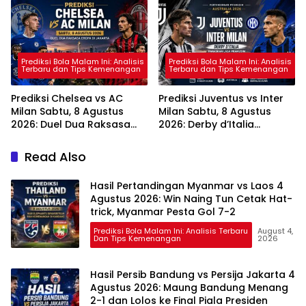
Kandang
Prediksi Bola Malam Ini: Analisis
Prediksi Bola Malam Ini: Analisis
Terbaru dan Tips Kemenangan
Terbaru dan Tips Kemenangan
Prediksi Chelsea vs AC
Prediksi Juventus vs Inter
Milan Sabtu, 8 Agustus
Milan Sabtu, 8 Agustus
2026: Duel Dua Raksasa
2026: Derby d’Italia
Eropa di Jakarta
Panaskan Laga Pramusim
di Australia
Read Also
Hasil Pertandingan Myanmar vs Laos 4
Agustus 2026: Win Naing Tun Cetak Hat-
trick, Myanmar Pesta Gol 7-2
Prediksi Bola Malam Ini: Analisis Terbaru
August 4,
Dan Tips Kemenangan
2026
Hasil Persib Bandung vs Persija Jakarta 4
Agustus 2026: Maung Bandung Menang
2-1 dan Lolos ke Final Piala Presiden