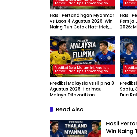
Terbaru dan Tips Kemenangan
Terbar
Hasil Pertandingan Myanmar
Hasil P
vs Laos 4 Agustus 2026: Win
Persija
Naing Tun Cetak Hat-trick,
2026: 
Myanmar Pesta Gol 7-2
Menang 
Final Pi
Prediksi Bola Malam Ini: Analisis
Prediks
Terbaru dan Tips Kemenangan
Terbar
Prediksi Malaysia vs Filipina 8
Prediks
Agustus 2026: Harimau
Sabtu, 
Malaya Difavoritkan
Dua Ra
Amankan Tiga Poin
Jakart
Read Also
Hasil Pert
Win Naing 