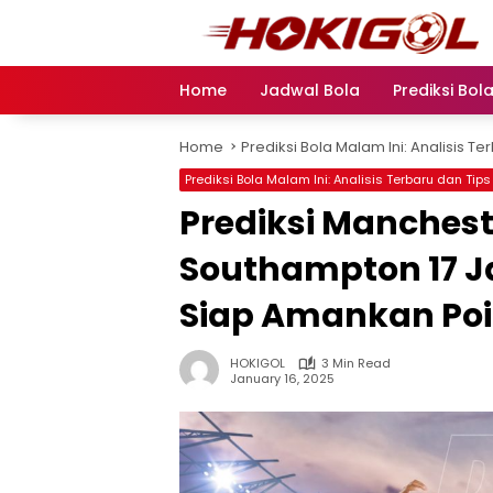
Skip
to
content
Home
Jadwal Bola
Prediksi Bol
Home
Prediksi Bola Malam Ini: Analisis 
Prediksi Bola Malam Ini: Analisis Terbaru dan T
Prediksi Manchest
Southampton 17 J
Siap Amankan Poin
HOKIGOL
3 Min Read
January 16, 2025