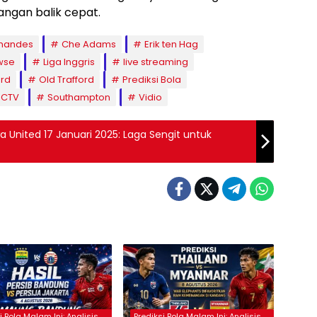
rangan balik cepat.
rnandes
Che Adams
Erik ten Hag
wse
Liga Inggris
live streaming
ord
Old Trafford
Prediksi Bola
SCTV
Southampton
Vidio
a United 17 Januari 2025: Laga Sengit untuk
i Bola Malam Ini: Analisis
Prediksi Bola Malam Ini: Analisis