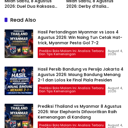
Milan Sabtu, 8 Agustus
Milan Sabtu, 8 Agustus
2026: Duel Dua Raksasa
2026: Derby d’Italia
Eropa di Jakarta
Panaskan Laga Pramusim
di Australia
Read Also
Hasil Pertandingan Myanmar vs Laos 4
Agustus 2026: Win Naing Tun Cetak Hat-
trick, Myanmar Pesta Gol 7-2
Prediksi Bola Malam Ini: Analisis Terbaru
August 4,
Dan Tips Kemenangan
2026
Hasil Persib Bandung vs Persija Jakarta 4
Agustus 2026: Maung Bandung Menang
2-1 dan Lolos ke Final Piala Presiden
Prediksi Bola Malam Ini: Analisis Terbaru
August 4,
Dan Tips Kemenangan
2026
Prediksi Thailand vs Myanmar 8 Agustus
2026: War Elephants Difavoritkan Raih
Kemenangan di Kandang
Prediksi Bola Malam Ini: Analisis Terbaru
August 4,