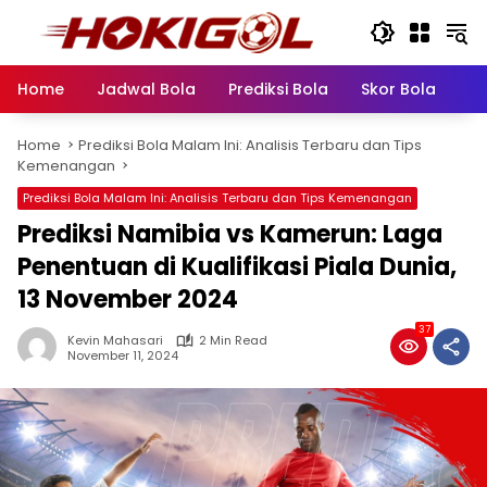
Skip
to
content
Home
Jadwal Bola
Prediksi Bola
Skor Bola
Pr
Home
Prediksi Bola Malam Ini: Analisis Terbaru dan Tips
Kemenangan
Prediksi Bola Malam Ini: Analisis Terbaru dan Tips Kemenangan
Prediksi Namibia vs Kamerun: Laga
Penentuan di Kualifikasi Piala Dunia,
13 November 2024
37
Kevin Mahasari
2 Min Read
November 11, 2024