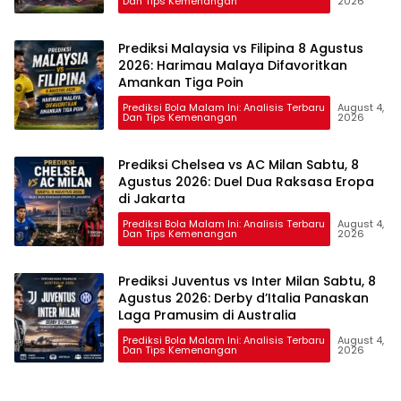
Dan Tips Kemenangan
2026
Prediksi Malaysia vs Filipina 8 Agustus
2026: Harimau Malaya Difavoritkan
Amankan Tiga Poin
Prediksi Bola Malam Ini: Analisis Terbaru
August 4,
Dan Tips Kemenangan
2026
Prediksi Chelsea vs AC Milan Sabtu, 8
Agustus 2026: Duel Dua Raksasa Eropa
di Jakarta
Prediksi Bola Malam Ini: Analisis Terbaru
August 4,
Dan Tips Kemenangan
2026
Prediksi Juventus vs Inter Milan Sabtu, 8
Agustus 2026: Derby d’Italia Panaskan
Laga Pramusim di Australia
Prediksi Bola Malam Ini: Analisis Terbaru
August 4,
Dan Tips Kemenangan
2026