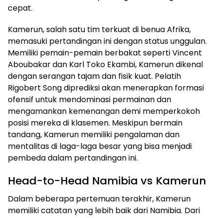
cepat.
Kamerun, salah satu tim terkuat di benua Afrika,
memasuki pertandingan ini dengan status unggulan.
Memiliki pemain-pemain berbakat seperti Vincent
Aboubakar dan Karl Toko Ekambi, Kamerun dikenal
dengan serangan tajam dan fisik kuat. Pelatih
Rigobert Song diprediksi akan menerapkan formasi
ofensif untuk mendominasi permainan dan
mengamankan kemenangan demi memperkokoh
posisi mereka di klasemen. Meskipun bermain
tandang, Kamerun memiliki pengalaman dan
mentalitas di laga-laga besar yang bisa menjadi
pembeda dalam pertandingan ini.
Head-to-Head Namibia vs Kamerun
Dalam beberapa pertemuan terakhir, Kamerun
memiliki catatan yang lebih baik dari Namibia. Dari