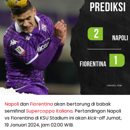
Napoli
dan
Fiorentina
akan bertarung di babak
semifinal
Supercoppa Italiana
. Pertandingan Napoli
vs Fiorentina di KSU Stadium ini akan
kick-off
Jumat,
19 Januari 2024, jam 02:00 WIB.