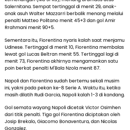
Salernitana. Sempat tertinggal di menit 29, anak-
anak asuh Walter Mazzarri berbalik menang melalui
penalti Matteo Politano menit 45+3 dan gol Amir
Rrahmani menit 90+5.
Sementara itu, Fiorentina nyaris kalah saat menjamu
Udinese. Tertinggal di menit 10, Fiorentina membalas
lewat gol Lucas Beltran menit 55. Tertinggal lagi di
menit 73, Fiorentina akhirnya mengamankan satu
poin berkat penalti M'Bala Nzola menit 87.
Napoli dan Fiorentina sudah bertemu sekali musim
ini, yakni pada pekan ke-8 Serie A. Waktu itu, ketika
masih dilatih Rudi Garcia, Napoli kalah 1-3 di kandang.
Gol semata wayang Napoli dicetak Victor Osimhen
dari titik penalti. Tiga gol Fiorentina diciptakan oleh
Josip Brekalo, Giacomo Bonaventura, dan Nicolas
Gonzalez.