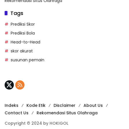
Rekomendasi Situs Olahraga
Tags
Prediksi Skor
Prediksi Bola
Head-to-Head
skor akurat
susunan pemain
Indeks
Kode Etik
Disclaimer
About Us
Contact Us
Rekomendasi Situs Olahraga
Copyright © 2024 by HOKIGOL