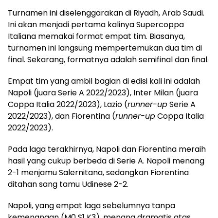
Turnamen ini diselenggarakan di Riyadh, Arab Saudi.
Ini akan menjadi pertama kalinya Supercoppa
Italiana memakai format empat tim. Biasanya,
turnamen ini langsung mempertemukan dua tim di
final. Sekarang, formatnya adalah semifinal dan final.
Empat tim yang ambil bagian di edisi kali ini adalah
Napoli (juara Serie A 2022/2023), Inter Milan (juara
Coppa Italia 2022/2023), Lazio (
runner-up
Serie A
2022/2023), dan Fiorentina (
runner-up
Coppa Italia
2022/2023).
Pada laga terakhirnya, Napoli dan Fiorentina meraih
hasil yang cukup berbeda di Serie A. Napoli menang
2-1 menjamu Salernitana, sedangkan Fiorentina
ditahan sang tamu Udinese 2-2.
Napoli, yang empat laga sebelumnya tanpa
kemenangan (M0 S1 K3), menang dramatis atas