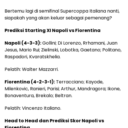
Bertemu lagi di semifinal Supercoppa Italiana nanti,
siapakah yang akan keluar sebagai pemenang?
Prediksi Starting XI Napoli vs Fiorentina
Napoli (4-3-3):
Gollini; Di Lorenzo, Rrhamani, Juan
Jesus, Mario Rui; Zielinski, Lobotka, Gaetano; Politano,
Raspadori, Kvaratskhelia.
Pelatih: Walter Mazzarri.
Fiorentina (4-2-3-1):
Terracciano; Kayode,
Milenkovic, Ranieri, Parisi; Arthur, Mandragora; Ikone,
Bonaventura, Brekalo; Beltran.
Pelatih: Vincenzo Italiano.
Head to Head dan Prediksi Skor Napoli vs
Fiorentina