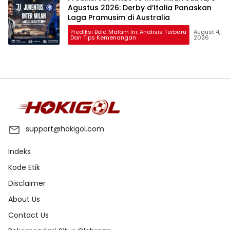
Agustus 2026: Derby d’Italia Panaskan
Laga Pramusim di Australia
Prediksi Bola Malam Ini: Analisis Terbaru
August 4,
Dan Tips Kemenangan
2026
support@hokigol.com
Indeks
Kode Etik
Disclaimer
About Us
Contact Us