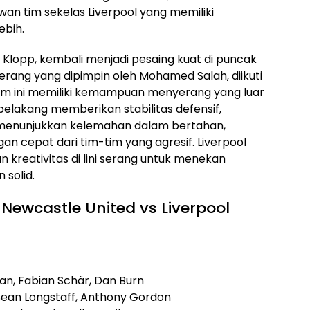
n tim sekelas Liverpool yang memiliki
ebih.
n Klopp, kembali menjadi pesaing kuat di puncak
serang yang dipimpin oleh Mohamed Salah, diikuti
tim ini memiliki kemampuan menyerang yang luar
ni belakang memberikan stabilitas defensif,
enunjukkan kelemahan dalam bertahan,
n cepat dari tim-tim yang agresif. Liverpool
reativitas di lini serang untuk menekan
 solid.
Newcastle United vs Liverpool
man, Fabian Schär, Dan Burn
Sean Longstaff, Anthony Gordon