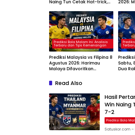
Naing Tun Cetak Hat-trick,
2026: 
Myanmar Pesta Gol 7-2
Menang 
Final Pi
Prediksi Bola Malam Ini: Analisis
Prediks
Terbaru dan Tips Kemenangan
Terbar
Prediksi Malaysia vs Filipina 8
Prediks
Agustus 2026: Harimau
Sabtu, 
Malaya Difavoritkan
Dua Ra
Amankan Tiga Poin
Jakart
Read Also
Hasil Pert
Win Naing 
7-2
Prediksi Bola Ma
Satuskor.com –