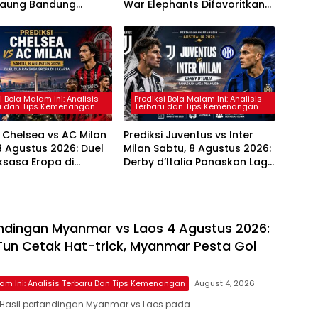
Maung Bandung
War Elephants Difavoritkan
2-1 dan Lolos ke
Raih Kemenangan di
ala Presiden
Kandang
i Bola Malam Ini: Analisis
Prediksi Bola Malam Ini: Analisis
u dan Tips Kemenangan
Terbaru dan Tips Kemenangan
i Chelsea vs AC Milan
Prediksi Juventus vs Inter
8 Agustus 2026: Duel
Milan Sabtu, 8 Agustus 2026:
ksasa Eropa di
Derby d’Italia Panaskan Laga
a
Pramusim di Australia
andingan Myanmar vs Laos 4 Agustus 2026:
Tun Cetak Hat-trick, Myanmar Pesta Gol
lam Ini: Analisis Terbaru Dan Tips Kemenangan
August 4, 2026
 Hasil pertandingan Myanmar vs Laos pada…