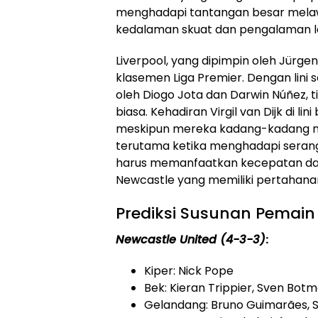
menghadapi tantangan besar melawa
kedalaman skuat dan pengalaman l
Liverpool, yang dipimpin oleh Jürge
klasemen Liga Premier. Dengan lini 
oleh Diogo Jota dan Darwin Núñez, 
biasa. Kehadiran Virgil van Dijk di li
meskipun mereka kadang-kadang m
terutama ketika menghadapi seranga
harus memanfaatkan kecepatan dan k
Newcastle yang memiliki pertahanan
Prediksi Susunan Pemain 
Newcastle United (4-3-3)
:
Kiper: Nick Pope
Bek: Kieran Trippier, Sven Bot
Gelandang: Bruno Guimarães, 