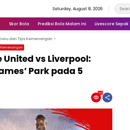
Saturday, August 8, 2026
a
Skor Bola
Prediksi Bola Malam Ini
Livescore Sepak
Terbaru dan Tips Kemenangan
ips Kemenangan
 United vs Liverpool:
 James’ Park pada 5
26