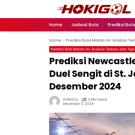
Skip
to
content
Home
Jadwal Bola
Prediksi Bol
Home
Prediksi Bola Malam Ini: Analisis 
Prediksi Bola Malam Ini: Analisis Terbaru dan T
Prediksi Newcastle
Duel Sengit di St.
Desember 2024
HOKIGOL
3 Min Read
December 3, 2024