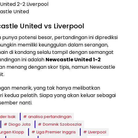
United 2-2 Liverpool
castle United
astle United vs Liverpool
nya potensi besar, pertandingan ini diprediksi
mungkin memiliki keunggulan dalam serangan,
in di kandang selalu tampil dengan semangat
tandingan ini adalah
Newcastle United 1-2
akan menang dengan skor tipis, namun Newcastle
t.
ungan menarik, yang tak hanya melibatkan
ari kedua pelatih. Siapa yang akan keluar sebagai
sember nanti.
der Isak
analisa pertandingan
Diogo Jota
Dominik Szoboszlai
urgen Klopp
Liga Premier Inggris
Liverpool