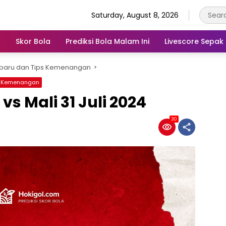
Saturday, August 8, 2026
a
Skor Bola
Prediksi Bola Malam Ini
Livescore Sepak
Terbaru dan Tips Kemenangan
ips Kemenangan
vs Mali 31 Juli 2024
30