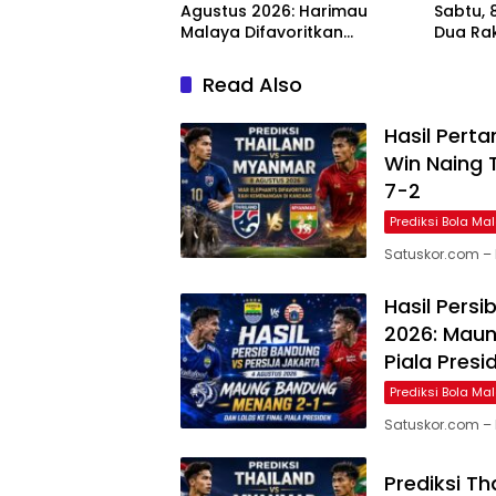
Agustus 2026: Harimau
Sabtu, 
Malaya Difavoritkan
Dua Ra
Amankan Tiga Poin
Jakart
Read Also
Hasil Pert
Win Naing 
7-2
Prediksi Bola Ma
Satuskor.com –
Hasil Persi
2026: Maun
Piala Presi
Prediksi Bola Ma
Satuskor.com – 
Prediksi T