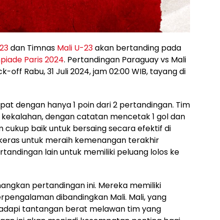
23
dan Timnas
Mali U-23
akan bertanding pada
piade Paris 2024
. Pertandingan Paraguay vs Mali
ck-off Rabu, 31 Juli 2024, jam 02:00 WIB, tayang di
eempat dengan hanya 1 poin dari 2 pertandingan. Tim
 1 kekalahan, dengan catatan mencetak 1 gol dan
cukup baik untuk bersaing secara efektif di
 keras untuk meraih kemenangan terakhir
andingan lain untuk memiliki peluang lolos ke
ngkan pertandingan ini. Mereka memiliki
erpengalaman dibandingkan Mali. Mali, yang
dapi tantangan berat melawan tim yang