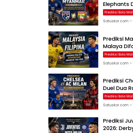
Elephants 
Prediksi Bola Ma
Satuskor.com – 
Prediksi Ma
Malaya Dif
Prediksi Bola Ma
Satuskor.com – P
Prediksi Ch
Duel Dua R
Prediksi Bola Ma
Satuskor.com – 
Prediksi Ju
2026: Derb