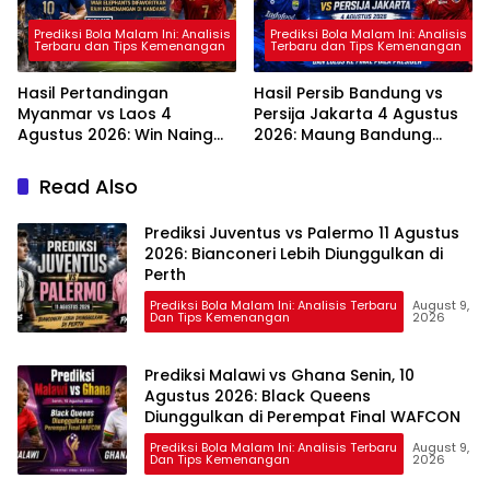
Prediksi Bola Malam Ini: Analisis
Prediksi Bola Malam Ini: Analisis
Terbaru dan Tips Kemenangan
Terbaru dan Tips Kemenangan
Hasil Pertandingan
Hasil Persib Bandung vs
Myanmar vs Laos 4
Persija Jakarta 4 Agustus
Agustus 2026: Win Naing
2026: Maung Bandung
Tun Cetak Hat-trick,
Menang 2-1 dan Lolos ke
Myanmar Pesta Gol 7-2
Final Piala Presiden
Read Also
Prediksi Juventus vs Palermo 11 Agustus
2026: Bianconeri Lebih Diunggulkan di
Perth
Prediksi Bola Malam Ini: Analisis Terbaru
August 9,
Dan Tips Kemenangan
2026
Prediksi Malawi vs Ghana Senin, 10
Agustus 2026: Black Queens
Diunggulkan di Perempat Final WAFCON
Prediksi Bola Malam Ini: Analisis Terbaru
August 9,
Dan Tips Kemenangan
2026