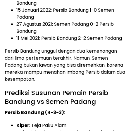
Bandung
15 Januari 2022: Persib Bandung 1-0 Semen
Padang
27 Agustus 2021: Semen Padang 0-2 Persib
Bandung
11 Mei 2021: Persib Bandung 2-2 Semen Padang
Persib Bandung unggul dengan dua kemenangan
dari lima pertemuan terakhir. Namun, Semen
Padang bukan lawan yang bisa diremehkan, karena
mereka mampu menahan imbang Persib dalam dua
kesempatan.
Prediksi Susunan Pemain Persib
Bandung vs Semen Padang
Persib Bandung (4-3-3)
:
Kiper
: Teja Paku Alam