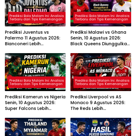
Prediksi Bola Malam Ini: Analisis
Prediksi Bola Malam Ini: Analisis
Terbaru dan Tips Kemenangan
Terbaru dan Tips Kemenangan
Prediksi Juventus vs
Prediksi Malawi vs Ghana
Palermo 11 Agustus 2026:
Senin, 10 Agustus 2026:
Bianconeri Lebih
Black Queens Diunggulkan
Diunggulkan di Perth
di Perempat Final WAFCON
Prediksi Bola Malam Ini: Analisis
Prediksi Bola Malam Ini: Analisis
Terbaru dan Tips Kemenangan
Terbaru dan Tips Kemenangan
Prediksi Kamerun vs Nigeria
Prediksi Liverpool vs AS
Senin, 10 Agustus 2026:
Monaco 9 Agustus 2026:
Super Falcons Lebih
The Reds Lebih
Diunggulkan
Diunggulkan di Anfield