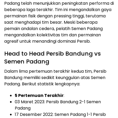
Padang telah menunjukkan peningkatan performa di
beberapa laga terakhir. Tim ini mengandalkan gaya
permainan fisik dengan pressing tinggi, terutama
saat menghadapi tim besar. Meski beberapa
pemain andalan cedera, pelatih Semen Padang
mengandalkan kolektivitas tim dan permainan
agresif untuk menandingi dominasi Persib.
Head to Head Persib Bandung vs
Semen Padang
Dalam lima pertemuan terakhir kedua tim, Persib
Bandung memiliki sedikit keunggulan atas Semen
Padang. Berikut statistik lengkapnya:
5 Pertemuan Terakhir
:
03 Maret 2023: Persib Bandung 2-1 Semen
Padang
17 Desember 2022: Semen Padang 1-1 Persib