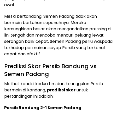
awal.
Meski bertandang, Semen Padang tidak akan
bermain bertahan sepenuhnya. Mereka
kemungkinan besar akan mengandalkan pressing di
lini tengah dan mencoba mencuri peluang lewat
serangan balik cepat. Semen Padang perlu waspada
terhadap permainan sayap Persib yang terkenal
cepat dan efektif.
Prediksi Skor Persib Bandung vs
Semen Padang
Melihat kondisi kedua tim dan keunggulan Persib
bermain di kandang,
prediksi skor
untuk
pertandingan ini adalah:
Persib Bandung 2-1 Semen Padang