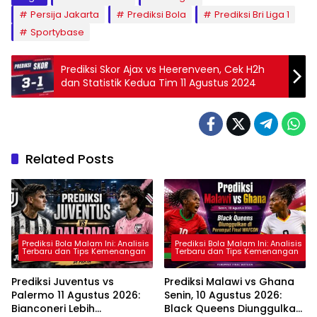
Persija Jakarta
Prediksi Bola
Prediksi Bri Liga 1
Sportybase
Prediksi Skor Ajax vs Heerenveen, Cek H2h
dan Statistik Kedua Tim 11 Agustus 2024
Related Posts
Prediksi Bola Malam Ini: Analisis
Prediksi Bola Malam Ini: Analisis
Terbaru dan Tips Kemenangan
Terbaru dan Tips Kemenangan
Prediksi Juventus vs
Prediksi Malawi vs Ghana
Palermo 11 Agustus 2026:
Senin, 10 Agustus 2026:
Bianconeri Lebih
Black Queens Diunggulkan