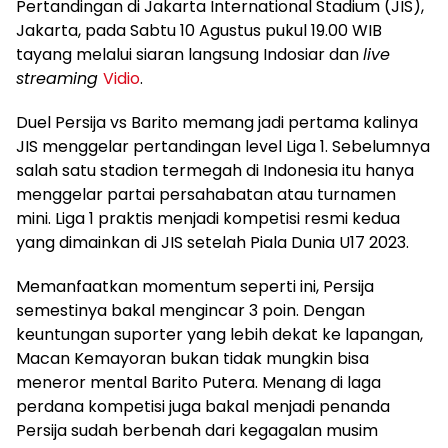
Pertandingan di Jakarta International Stadium (JIS),
Jakarta, pada Sabtu 10 Agustus pukul 19.00 WIB
tayang melalui siaran langsung Indosiar dan
live
streaming
Vidio
.
Duel Persija vs Barito memang jadi pertama kalinya
JIS menggelar pertandingan level Liga 1. Sebelumnya
salah satu stadion termegah di Indonesia itu hanya
menggelar partai persahabatan atau turnamen
mini. Liga 1 praktis menjadi kompetisi resmi kedua
yang dimainkan di JIS setelah Piala Dunia U17 2023.
Memanfaatkan momentum seperti ini, Persija
semestinya bakal mengincar 3 poin. Dengan
keuntungan suporter yang lebih dekat ke lapangan,
Macan Kemayoran bukan tidak mungkin bisa
meneror mental Barito Putera. Menang di laga
perdana kompetisi juga bakal menjadi penanda
Persija sudah berbenah dari kegagalan musim