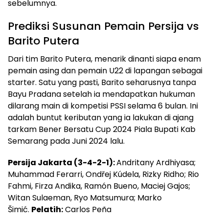
sebelumnya.
Prediksi Susunan Pemain Persija vs
Barito Putera
Dari tim Barito Putera, menarik dinanti siapa enam
pemain asing dan pemain U22 di lapangan sebagai
starter. Satu yang pasti, Barito seharusnya tanpa
Bayu Pradana setelah ia mendapatkan hukuman
dilarang main di kompetisi PSSI selama 6 bulan. Ini
adalah buntut keributan yang ia lakukan di ajang
tarkam Bener Bersatu Cup 2024 Piala Bupati Kab
Semarang pada Juni 2024 lalu.
Persija Jakarta (3-4-2-1):
Andritany Ardhiyasa;
Muhammad Ferarri, Ondřej Kúdela, Rizky Ridho; Rio
Fahmi, Firza Andika, Ramón Bueno, Maciej Gajos;
Witan Sulaeman, Ryo Matsumura; Marko
Šimić.
Pelatih:
Carlos Peña