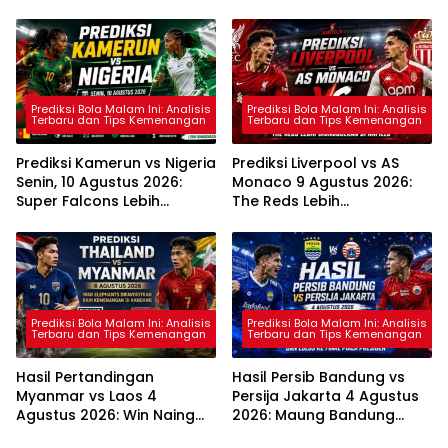
Diunggulkan di Perth
di Perempat Final WAFCON
Prediksi Bola Malam Ini: Analisis
Prediksi Bola Malam Ini: Analisis
Terbaru dan Tips Kemenangan
Terbaru dan Tips Kemenangan
Prediksi Kamerun vs Nigeria
Prediksi Liverpool vs AS
Senin, 10 Agustus 2026:
Monaco 9 Agustus 2026:
Super Falcons Lebih
The Reds Lebih
Diunggulkan
Diunggulkan di Anfield
Prediksi Bola Malam Ini: Analisis
Prediksi Bola Malam Ini: Analisis
Terbaru dan Tips Kemenangan
Terbaru dan Tips Kemenangan
Hasil Pertandingan
Hasil Persib Bandung vs
Myanmar vs Laos 4
Persija Jakarta 4 Agustus
Agustus 2026: Win Naing
2026: Maung Bandung
Tun Cetak Hat-trick,
Menang 2-1 dan Lolos ke