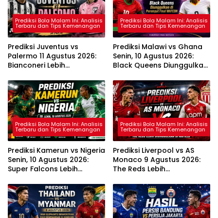
Prediksi Bola Malam Ini: Analisis
Prediksi Bola Malam Ini: Analisis
Terbaru dan Tips Kemenangan
Terbaru dan Tips Kemenangan
Prediksi Juventus vs
Prediksi Malawi vs Ghana
Palermo 11 Agustus 2026:
Senin, 10 Agustus 2026:
Bianconeri Lebih
Black Queens Diunggulkan
Diunggulkan di Perth
di Perempat Final WAFCON
Prediksi Bola Malam Ini: Analisis
Prediksi Bola Malam Ini: Analisis
Terbaru dan Tips Kemenangan
Terbaru dan Tips Kemenangan
Prediksi Kamerun vs Nigeria
Prediksi Liverpool vs AS
Senin, 10 Agustus 2026:
Monaco 9 Agustus 2026:
Super Falcons Lebih
The Reds Lebih
Diunggulkan
Diunggulkan di Anfield