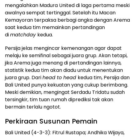
mengalahkan Madura United di laga pertama meski
awalnya sempat tertinggal. Setelah itu Macan
Kemayoran terpaksa berbagi angka dengan Arema
saat kedua tim memainkan pertandingan
di
matchday
kedua.
Persija jelas mengincar kemenangan agar dapat
melaju ke semifinal sebagai juara grup. Akan tetapi,
jika Arema juga menang di pertandingan lainnya,
statistik kedua tim akan diadu untuk menentukan
juara grup. Dari
head to head
kedua tim, Persija dan
Bali United punya kekuatan yang cukup berimbang.
Meski demikian, mengingat Serdadu Tridatu sudah
tersingkir, tim tuan rumah diprediksi tak akan
bermain terlalu ngotot.
Perkiraan Susunan Pemain
Bali United (4-3-3): Fitrul Rustapa; Andhika Wijaya,