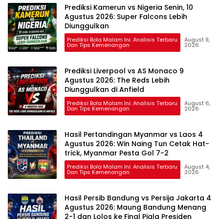
Prediksi Kamerun vs Nigeria Senin, 10
Agustus 2026: Super Falcons Lebih
Diunggulkan
Prediksi Bola Malam Ini: Analisis Terbaru
August 9,
Dan Tips Kemenangan
2026
Prediksi Liverpool vs AS Monaco 9
Agustus 2026: The Reds Lebih
Diunggulkan di Anfield
Prediksi Bola Malam Ini: Analisis Terbaru
August 6,
Dan Tips Kemenangan
2026
Hasil Pertandingan Myanmar vs Laos 4
Agustus 2026: Win Naing Tun Cetak Hat-
trick, Myanmar Pesta Gol 7-2
Prediksi Bola Malam Ini: Analisis Terbaru
August 4,
Dan Tips Kemenangan
2026
Hasil Persib Bandung vs Persija Jakarta 4
Agustus 2026: Maung Bandung Menang
2-1 dan Lolos ke Final Piala Presiden