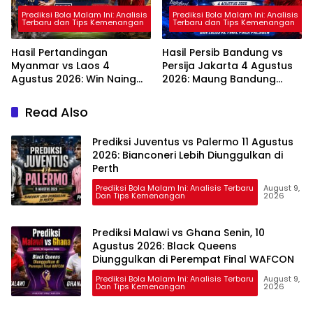
Prediksi Bola Malam Ini: Analisis
Prediksi Bola Malam Ini: Analisis
Terbaru dan Tips Kemenangan
Terbaru dan Tips Kemenangan
Hasil Pertandingan
Hasil Persib Bandung vs
Myanmar vs Laos 4
Persija Jakarta 4 Agustus
Agustus 2026: Win Naing
2026: Maung Bandung
Tun Cetak Hat-trick,
Menang 2-1 dan Lolos ke
Myanmar Pesta Gol 7-2
Final Piala Presiden
Read Also
Prediksi Juventus vs Palermo 11 Agustus
2026: Bianconeri Lebih Diunggulkan di
Perth
Prediksi Bola Malam Ini: Analisis Terbaru
August 9,
Dan Tips Kemenangan
2026
Prediksi Malawi vs Ghana Senin, 10
Agustus 2026: Black Queens
Diunggulkan di Perempat Final WAFCON
Prediksi Bola Malam Ini: Analisis Terbaru
August 9,
Dan Tips Kemenangan
2026