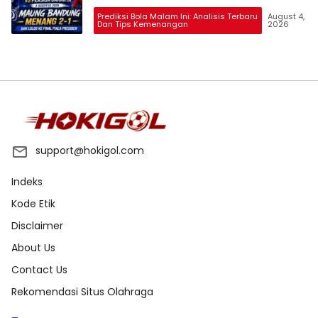
Prediksi Bola Malam Ini: Analisis Terbaru
August 4,
Dan Tips Kemenangan
2026
support@hokigol.com
Indeks
Kode Etik
Disclaimer
About Us
Contact Us
Rekomendasi Situs Olahraga