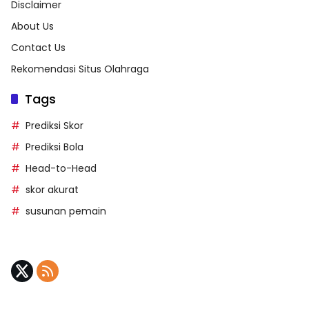
Disclaimer
About Us
Contact Us
Rekomendasi Situs Olahraga
Tags
Prediksi Skor
Prediksi Bola
Head-to-Head
skor akurat
susunan pemain