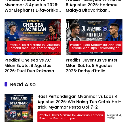
Myanmar 8 Agustus 2026:
8 Agustus 2026: Harimau
War Elephants Difavoritkan
Malaya Difavoritkan
Raih Kemenangan di
Amankan Tiga Poin
Kandang
Prediksi Bola Malam Ini: Analisis
Prediksi Bola Malam Ini: Analisis
Terbaru dan Tips Kemenangan
Terbaru dan Tips Kemenangan
Prediksi Chelsea vs AC
Prediksi Juventus vs Inter
Milan Sabtu, 8 Agustus
Milan Sabtu, 8 Agustus
2026: Duel Dua Raksasa
2026: Derby d’Italia
Eropa di Jakarta
Panaskan Laga Pramusim
di Australia
Read Also
Hasil Pertandingan Myanmar vs Laos 4
Agustus 2026: Win Naing Tun Cetak Hat-
trick, Myanmar Pesta Gol 7-2
Prediksi Bola Malam Ini: Analisis Terbaru
August 4,
Dan Tips Kemenangan
2026