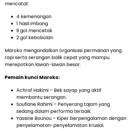
mencatat:
4 kemenangan
1 hasil imbang
9 gol mencetak
2 gol kebobolan
Maroko mengandalkan organisasi permainan yang
rapi serta serangan balik cepat yang mampu
merepotkan lawan-lawan besar.
Pemain kunci Maroko:
Achraf Hakimi – Bek sayap yang aktif
membantu serangan.
Soufiane Rahimi – Penyerang tajam yang
sedang dalam performa terbaik.
Yassine Bounou – Kiper berpengalaman dengan
penyelamatan-penyelamatan krusial.