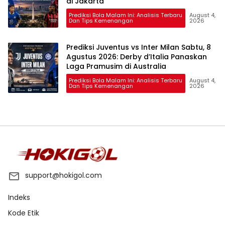
di Jakarta
Prediksi Bola Malam Ini: Analisis Terbaru
August 4,
Dan Tips Kemenangan
2026
Prediksi Juventus vs Inter Milan Sabtu, 8
Agustus 2026: Derby d’Italia Panaskan
Laga Pramusim di Australia
Prediksi Bola Malam Ini: Analisis Terbaru
August 4,
Dan Tips Kemenangan
2026
support@hokigol.com
Indeks
Kode Etik