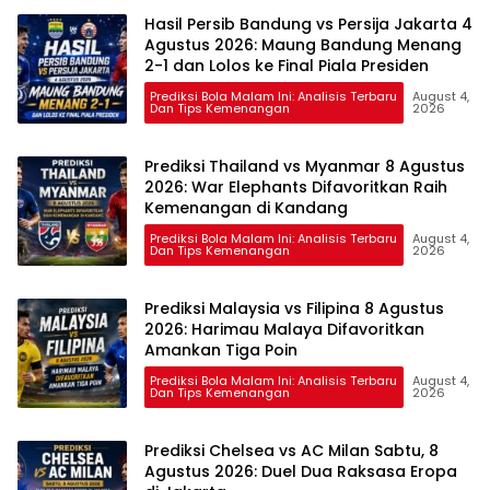
Hasil Persib Bandung vs Persija Jakarta 4
Agustus 2026: Maung Bandung Menang
2-1 dan Lolos ke Final Piala Presiden
Prediksi Bola Malam Ini: Analisis Terbaru
August 4,
Dan Tips Kemenangan
2026
Prediksi Thailand vs Myanmar 8 Agustus
2026: War Elephants Difavoritkan Raih
Kemenangan di Kandang
Prediksi Bola Malam Ini: Analisis Terbaru
August 4,
Dan Tips Kemenangan
2026
Prediksi Malaysia vs Filipina 8 Agustus
2026: Harimau Malaya Difavoritkan
Amankan Tiga Poin
Prediksi Bola Malam Ini: Analisis Terbaru
August 4,
Dan Tips Kemenangan
2026
Prediksi Chelsea vs AC Milan Sabtu, 8
Agustus 2026: Duel Dua Raksasa Eropa