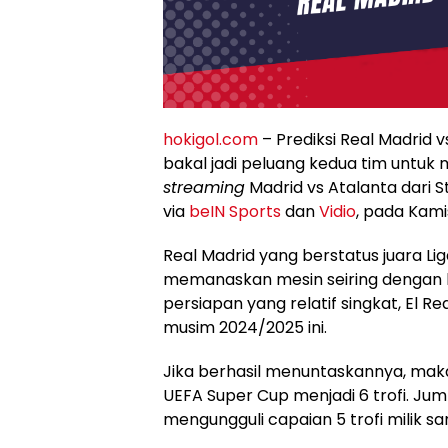
hokigol.com
– Prediksi Real Madrid 
bakal jadi peluang kedua tim untuk 
streaming
Madrid vs Atalanta dari S
via
beIN Sports
dan
Vidio
, pada Kami
Real Madrid yang berstatus juara L
memanaskan mesin seiring dengan k
persiapan yang relatif singkat, El 
musim 2024/2025 ini.
Jika berhasil menuntaskannya, mak
UEFA Super Cup menjadi 6 trofi. Ju
mengungguli capaian 5 trofi milik san