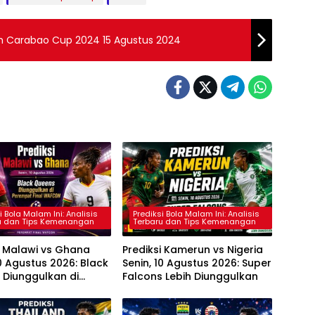
gh Carabao Cup 2024 15 Agustus 2024
i Bola Malam Ini: Analisis
Prediksi Bola Malam Ini: Analisis
u dan Tips Kemenangan
Terbaru dan Tips Kemenangan
i Malawi vs Ghana
Prediksi Kamerun vs Nigeria
10 Agustus 2026: Black
Senin, 10 Agustus 2026: Super
 Diunggulkan di
Falcons Lebih Diunggulkan
at Final WAFCON