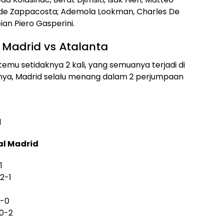
avide Zappacosta; Ademola Lookman, Charles De
Gian Piero Gasperini.
 Madrid vs Atalanta
emu setidaknya 2 kali, yang semuanya terjadi di
lnya, Madrid selalu menang dalam 2 perjumpaan
1
al Madrid
1
2-1
3-0
0-2