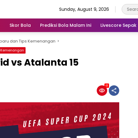
Sunday, August 9, 2026
a
Skor Bola
Prediksi Bola Malam Ini
Livescore Sepak
Terbaru dan Tips Kemenangan
ips Kemenangan
id vs Atalanta 15
61