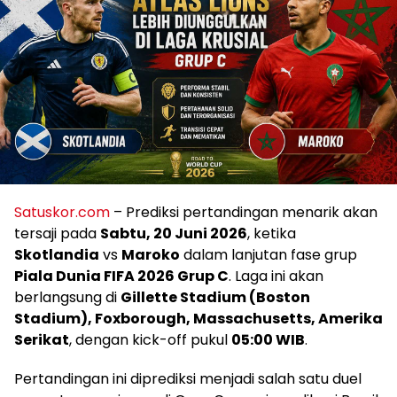
Satuskor.com
– Prediksi pertandingan menarik akan
tersaji pada
Sabtu, 20 Juni 2026
, ketika
Skotlandia
vs
Maroko
dalam lanjutan fase grup
Piala Dunia FIFA 2026 Grup C
. Laga ini akan
berlangsung di
Gillette Stadium (Boston
Stadium), Foxborough, Massachusetts, Amerika
Serikat
, dengan kick-off pukul
05:00 WIB
.
Pertandingan ini diprediksi menjadi salah satu duel