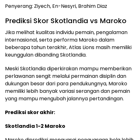
Penyerang: Ziyech, En-Nesyri, Brahim Diaz
Prediksi Skor Skotlandia vs Maroko
Jika melihat kualitas individu pemain, pengalaman
internasional, serta performa Maroko dalam
beberapa tahun terakhir, Atlas Lions masih memiliki
keunggulan dibanding Skotlandia.
Meski Skotlandia diperkirakan mampu memberikan
perlawanan sengit melalui permainan disiplin dan
dukungan besar dari para pendukungnya, Maroko
memiliki lebih banyak variasi serangan dan pemain
yang mampu mengubah jalannya pertandingan.
Prediksi skor akhir:
Skotlandia 1-2 Maroko
Maroko diprediksi menguasai penguasaan bola lebih