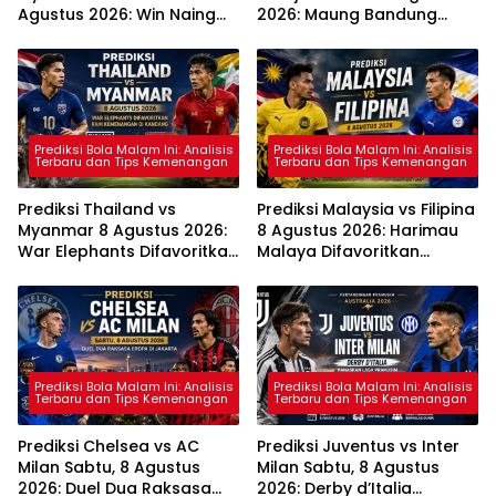
Agustus 2026: Win Naing
2026: Maung Bandung
Tun Cetak Hat-trick,
Menang 2-1 dan Lolos ke
Myanmar Pesta Gol 7-2
Final Piala Presiden
Prediksi Bola Malam Ini: Analisis
Prediksi Bola Malam Ini: Analisis
Terbaru dan Tips Kemenangan
Terbaru dan Tips Kemenangan
Prediksi Thailand vs
Prediksi Malaysia vs Filipina
Myanmar 8 Agustus 2026:
8 Agustus 2026: Harimau
War Elephants Difavoritkan
Malaya Difavoritkan
Raih Kemenangan di
Amankan Tiga Poin
Kandang
Prediksi Bola Malam Ini: Analisis
Prediksi Bola Malam Ini: Analisis
Terbaru dan Tips Kemenangan
Terbaru dan Tips Kemenangan
Prediksi Chelsea vs AC
Prediksi Juventus vs Inter
Milan Sabtu, 8 Agustus
Milan Sabtu, 8 Agustus
2026: Duel Dua Raksasa
2026: Derby d’Italia