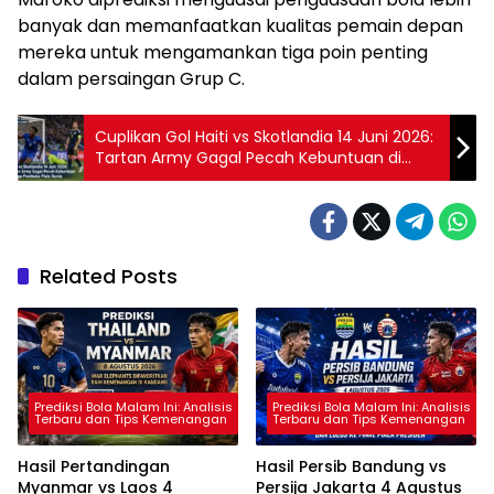
banyak dan memanfaatkan kualitas pemain depan
mereka untuk mengamankan tiga poin penting
dalam persaingan Grup C.
Cuplikan Gol Haiti vs Skotlandia 14 Juni 2026:
Tartan Army Gagal Pecah Kebuntuan di
Laga Pembuka Piala Dunia
Related Posts
Prediksi Bola Malam Ini: Analisis
Prediksi Bola Malam Ini: Analisis
Terbaru dan Tips Kemenangan
Terbaru dan Tips Kemenangan
Hasil Pertandingan
Hasil Persib Bandung vs
Myanmar vs Laos 4
Persija Jakarta 4 Agustus