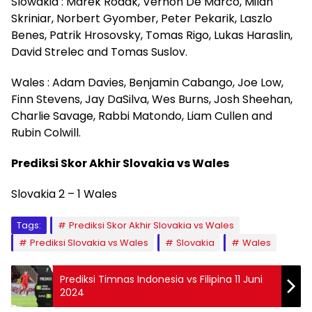
Slowakia : Marek Rodak, Vernon De Marco, Milan
Skriniar, Norbert Gyomber, Peter Pekarik, Laszlo
Benes, Patrik Hrosovsky, Tomas Rigo, Lukas Haraslin,
David Strelec and Tomas Suslov.
Wales : Adam Davies, Benjamin Cabango, Joe Low,
Finn Stevens, Jay DaSilva, Wes Burns, Josh Sheehan,
Charlie Savage, Rabbi Matondo, Liam Cullen and
Rubin Colwill.
Prediksi Skor Akhir Slovakia vs Wales
Slovakia 2 – 1 Wales
Tags:
Prediksi Skor Akhir Slovakia vs Wales
Prediksi Slovakia vs Wales
Slovakia
Wales
Prediksi Timnas Indonesia vs Filipina 11 Juni
2024