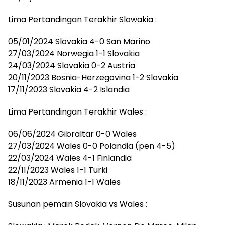
Lima Pertandingan Terakhir Slowakia :
05/01/2024 Slovakia 4-0 San Marino
27/03/2024 Norwegia 1-1 Slovakia
24/03/2024 Slovakia 0-2 Austria
20/11/2023 Bosnia-Herzegovina 1-2 Slovakia
17/11/2023 Slovakia 4-2 Islandia
Lima Pertandingan Terakhir Wales :
06/06/2024 Gibraltar 0-0 Wales
27/03/2024 Wales 0-0 Polandia (pen 4-5)
22/03/2024 Wales 4-1 Finlandia
22/11/2023 Wales 1-1 Turki
18/11/2023 Armenia 1-1 Wales
Susunan pemain Slovakia vs Wales :