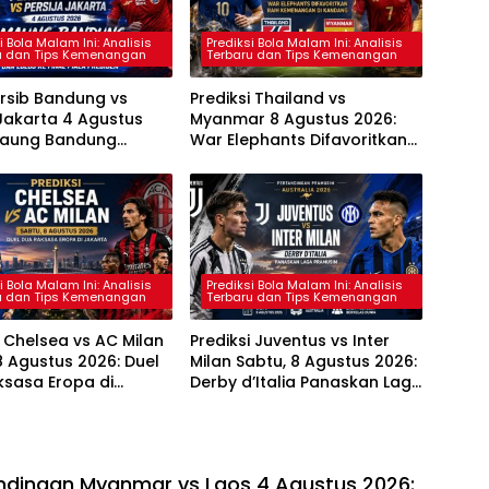
i Bola Malam Ini: Analisis
Prediksi Bola Malam Ini: Analisis
u dan Tips Kemenangan
Terbaru dan Tips Kemenangan
ersib Bandung vs
Prediksi Thailand vs
 Jakarta 4 Agustus
Myanmar 8 Agustus 2026:
Maung Bandung
War Elephants Difavoritkan
2-1 dan Lolos ke
Raih Kemenangan di
ala Presiden
Kandang
i Bola Malam Ini: Analisis
Prediksi Bola Malam Ini: Analisis
u dan Tips Kemenangan
Terbaru dan Tips Kemenangan
i Chelsea vs AC Milan
Prediksi Juventus vs Inter
8 Agustus 2026: Duel
Milan Sabtu, 8 Agustus 2026:
ksasa Eropa di
Derby d’Italia Panaskan Laga
a
Pramusim di Australia
andingan Myanmar vs Laos 4 Agustus 2026: