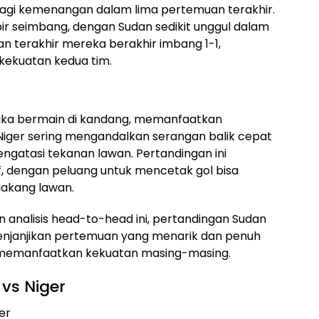
rbagi kemenangan dalam lima pertemuan terakhir.
ir seimbang, dengan Sudan sedikit unggul dalam
n terakhir mereka berakhir imbang 1-1,
ekuatan kedua tim.
tika bermain di kandang, memanfaatkan
n, Niger sering mengandalkan serangan balik cepat
ngatasi tekanan lawan. Pertandingan ini
f, dengan peluang untuk mencetak gol bisa
elakang lawan.
 analisis head-to-head ini, pertandingan Sudan
enjanjikan pertemuan yang menarik dan penuh
a memanfaatkan kekuatan masing-masing.
 vs Niger
er