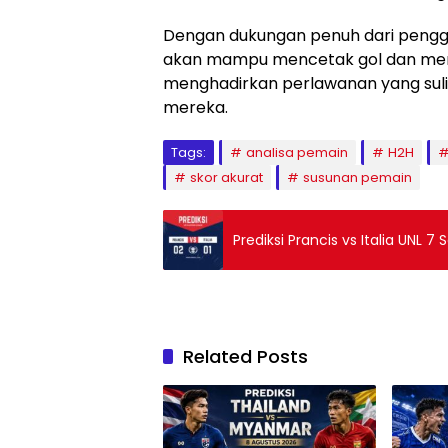
Dengan dukungan penuh dari pengg
akan mampu mencetak gol dan menj
menghadirkan perlawanan yang sul
mereka.
Tags:
analisa pemain
H2H
skor akurat
susunan pemain
Prediksi Prancis vs Italia UNL 
Related Posts