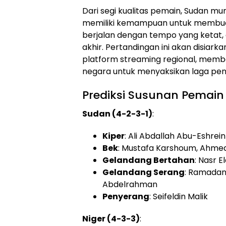
Dari segi kualitas pemain, Sudan mun
memiliki kemampuan untuk membuat 
berjalan dengan tempo yang ketat, d
akhir. Pertandingan ini akan disiarka
platform streaming regional, mem
negara untuk menyaksikan laga penti
Prediksi Susunan Pemain
Sudan (4-2-3-1)
:
Kiper
: Ali Abdallah Abu-Eshrein
Bek
: Mustafa Karshoum, Ahme
Gelandang Bertahan
: Nasr 
Gelandang Serang
: Ramada
Abdelrahman
Penyerang
: Seifeldin Malik
Niger (4-3-3)
: