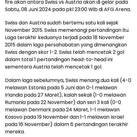
fire akan antara Swiss vs Austria akan di gelar pada
Sabtu, 08 Juni 2024 pada pkl 23:00 Wib di AFG Arena.
Swiss dan Austria sudah bertemu satu kali sejak
November 2015. Swiss memenangi pertandingan itu.
Laga terakhir keduanya terjadi pada 18 November
2015 dalam laga persahabatan yang dimenangkan
Swiss dengan skor 1-2. Swiss telah mencetak 2 gol
dalam total 1 pertandingan head-to-head ini
sementara Austria telah mencetak 1 gol.
Dalam laga sebelumnya, Swiss menang dua kali (4-0
melawan Estonia pada 5 Juni dan 0-1 melawan
Irlandia pada 27 Maret), kalah sekali (1-0 melawan
Rumania pada 22 November) dan seri 3 kali (0-0
melawan Denmark pada 24 Maret, 1-1 melawan
Kosovo pada 19 November dan 1-1 melawan Israel
pada 16 November) dalam 6 pertandingan terakhir
mereka.