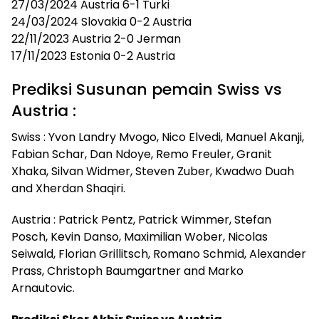
27/03/2024 Austria 6-1 Turki
24/03/2024 Slovakia 0-2 Austria
22/11/2023 Austria 2-0 Jerman
17/11/2023 Estonia 0-2 Austria
Prediksi Susunan pemain Swiss vs
Austria :
Swiss : Yvon Landry Mvogo, Nico Elvedi, Manuel Akanji,
Fabian Schar, Dan Ndoye, Remo Freuler, Granit
Xhaka, Silvan Widmer, Steven Zuber, Kwadwo Duah
and Xherdan Shaqiri.
Austria : Patrick Pentz, Patrick Wimmer, Stefan
Posch, Kevin Danso, Maximilian Wober, Nicolas
Seiwald, Florian Grillitsch, Romano Schmid, Alexander
Prass, Christoph Baumgartner and Marko
Arnautovic.