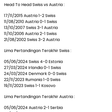
Head To Head Swiss vs Austria :
17/11/2015 Austria 1-2 Swiss
11/08/2010 Austria 0-1 Swiss
13/10/2007 Swiss 3-1 Austria
11/10/2006 Austria 2-1 Swiss
21/08/2002 Swiss 3-2 Austria
Lima Pertandingan Terakhir Swiss :
05/06/2024 Swiss 4-0 Estonia
27/03/2024 Irlandia 0-1 Swiss
24/03/2024 Denmark 0-0 Swiss
22/11/2023 Rumania 1-0 Swiss
19/11/2023 Swiss 1-1 Kosovo
Lima Pertandingan Terakhir Austria :
05/06/2024 Austria 2-1 Serbia