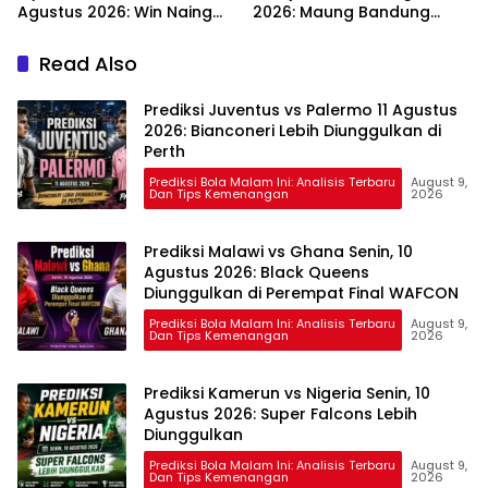
Agustus 2026: Win Naing
2026: Maung Bandung
Tun Cetak Hat-trick,
Menang 2-1 dan Lolos ke
Myanmar Pesta Gol 7-2
Final Piala Presiden
Read Also
Prediksi Juventus vs Palermo 11 Agustus
2026: Bianconeri Lebih Diunggulkan di
Perth
Prediksi Bola Malam Ini: Analisis Terbaru
August 9,
Dan Tips Kemenangan
2026
Prediksi Malawi vs Ghana Senin, 10
Agustus 2026: Black Queens
Diunggulkan di Perempat Final WAFCON
Prediksi Bola Malam Ini: Analisis Terbaru
August 9,
Dan Tips Kemenangan
2026
Prediksi Kamerun vs Nigeria Senin, 10
Agustus 2026: Super Falcons Lebih
Diunggulkan
Prediksi Bola Malam Ini: Analisis Terbaru
August 9,
Dan Tips Kemenangan
2026