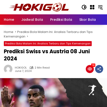
Skip
to
content
Home
Jadwal Bola
Prediksi Bola
Skor Bola
Pr
Home
Prediksi Bola Malam Ini: Analisis Terbaru dan Tips
Kemenangan
Prediksi Bola Malam Ini: Analisis Terbaru dan Tips Kemenangan
Prediksi Swiss vs Austria 08 Juni
2024
58
HOKIGOL
2 Min Read
June 7, 2024