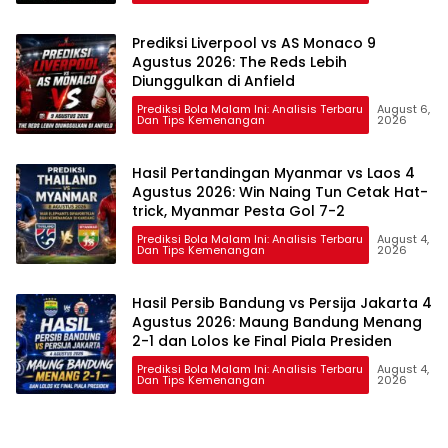
Prediksi Liverpool vs AS Monaco 9
Agustus 2026: The Reds Lebih
Diunggulkan di Anfield
Prediksi Bola Malam Ini: Analisis Terbaru
August 6,
Dan Tips Kemenangan
2026
Hasil Pertandingan Myanmar vs Laos 4
Agustus 2026: Win Naing Tun Cetak Hat-
trick, Myanmar Pesta Gol 7-2
Prediksi Bola Malam Ini: Analisis Terbaru
August 4,
Dan Tips Kemenangan
2026
Hasil Persib Bandung vs Persija Jakarta 4
Agustus 2026: Maung Bandung Menang
2-1 dan Lolos ke Final Piala Presiden
Prediksi Bola Malam Ini: Analisis Terbaru
August 4,
Dan Tips Kemenangan
2026