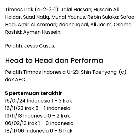
Timnas Irak (4-2-3-1): Jalal Hassan; Hussein Ali
Haidar, Suad Natiq, Munaf Younus, Rebin Sulaka; Safaa
Hadi, Amir Al Ammari; Zidane Iqbal, Ali Jasim, Osama
Rashid; Aymen Hussein.
Pelatih: Jesus Casas.
Head to Head dan Performa
Pelatih Timnas Indonesia U-23, Shin Tae-yong. (c)
dok.AFC
5 pertemuan terakhir
15/01/24 Indonesia 1 – 3 Irak
16/11/23 Irak 5 – 1 Indonesia
19/11/13 Indonesia 0 – 2 Irak
06/02/13 Irak 1 – 0 Indonesia
18/11/06 Indonesia 0 – 6 Irak