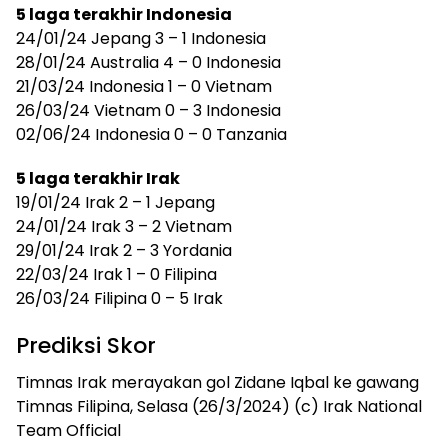
5 laga terakhir Indonesia
24/01/24 Jepang 3 – 1 Indonesia
28/01/24 Australia 4 – 0 Indonesia
21/03/24 Indonesia 1 – 0 Vietnam
26/03/24 Vietnam 0 – 3 Indonesia
02/06/24 Indonesia 0 – 0 Tanzania
5 laga terakhir Irak
19/01/24 Irak 2 – 1 Jepang
24/01/24 Irak 3 – 2 Vietnam
29/01/24 Irak 2 – 3 Yordania
22/03/24 Irak 1 – 0 Filipina
26/03/24 Filipina 0 – 5 Irak
Prediksi Skor
Timnas Irak merayakan gol Zidane Iqbal ke gawang
Timnas Filipina, Selasa (26/3/2024) (c) Irak National
Team Official