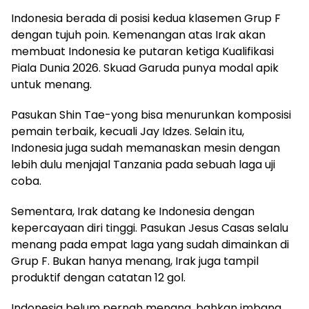
Indonesia berada di posisi kedua klasemen Grup F
dengan tujuh poin. Kemenangan atas Irak akan
membuat Indonesia ke putaran ketiga Kualifikasi
Piala Dunia 2026. Skuad Garuda punya modal apik
untuk menang.
Pasukan Shin Tae-yong bisa menurunkan komposisi
pemain terbaik, kecuali Jay Idzes. Selain itu,
Indonesia juga sudah memanaskan mesin dengan
lebih dulu menjajal Tanzania pada sebuah laga uji
coba.
Sementara, Irak datang ke Indonesia dengan
kepercayaan diri tinggi. Pasukan Jesus Casas selalu
menang pada empat laga yang sudah dimainkan di
Grup F. Bukan hanya menang, Irak juga tampil
produktif dengan catatan 12 gol.
Indonesia belum pernah menang, bahkan imbang,