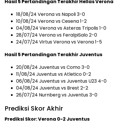
Hasil 5 Pertandingan Terakhir Hellas Verona
18/08/24 Verona vs Napoli 3-0
10/08/24 Verona vs Cesena 1-2
04/08/24 Verona vs Asteras Tripolis 1-0
28/07/24 Verona vs FeralpiSalo 2-0
24/07/24 Virtus Verona vs Verona 1-5
Hasil 5 Pertandingan Terakhir Juventus
20/08/24 Juventus vs Como 3-0
11/08/24 Juventus vs Atletico 0-2
06/08/24 Juventus vs Juventus U23 4-0
04/08/24 Juventus vs Brest 2-2
26/07/24 Nurnberg vs Juventus 3-0
Prediksi Skor Akhir
Prediksi Skor: Verona 0-2 Juventus