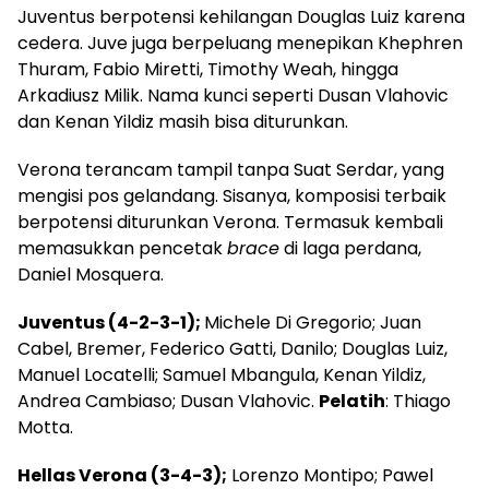
Juventus berpotensi kehilangan Douglas Luiz karena
cedera. Juve juga berpeluang menepikan Khephren
Thuram, Fabio Miretti, Timothy Weah, hingga
Arkadiusz Milik. Nama kunci seperti Dusan Vlahovic
dan Kenan Yildiz masih bisa diturunkan.
Verona terancam tampil tanpa Suat Serdar, yang
mengisi pos gelandang. Sisanya, komposisi terbaik
berpotensi diturunkan Verona. Termasuk kembali
memasukkan pencetak
brace
di laga perdana,
Daniel Mosquera.
Juventus (4-2-3-1);
Michele Di Gregorio; Juan
Cabel, Bremer, Federico Gatti, Danilo; Douglas Luiz,
Manuel Locatelli; Samuel Mbangula, Kenan Yildiz,
Andrea Cambiaso; Dusan Vlahovic.
Pelatih
: Thiago
Motta.
Hellas Verona (3-4-3);
Lorenzo Montipo; Pawel