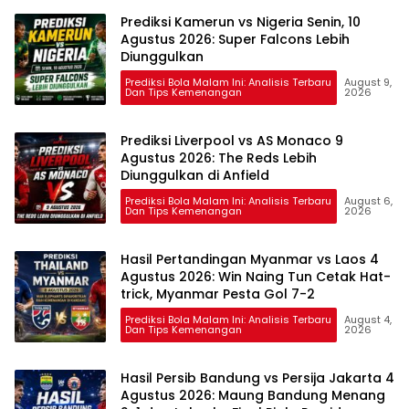
Prediksi Kamerun vs Nigeria Senin, 10
Agustus 2026: Super Falcons Lebih
Diunggulkan
Prediksi Bola Malam Ini: Analisis Terbaru
August 9,
Dan Tips Kemenangan
2026
Prediksi Liverpool vs AS Monaco 9
Agustus 2026: The Reds Lebih
Diunggulkan di Anfield
Prediksi Bola Malam Ini: Analisis Terbaru
August 6,
Dan Tips Kemenangan
2026
Hasil Pertandingan Myanmar vs Laos 4
Agustus 2026: Win Naing Tun Cetak Hat-
trick, Myanmar Pesta Gol 7-2
Prediksi Bola Malam Ini: Analisis Terbaru
August 4,
Dan Tips Kemenangan
2026
Hasil Persib Bandung vs Persija Jakarta 4
Agustus 2026: Maung Bandung Menang