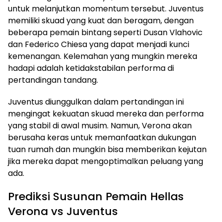
untuk melanjutkan momentum tersebut. Juventus
memiliki skuad yang kuat dan beragam, dengan
beberapa pemain bintang seperti Dusan Vlahovic
dan Federico Chiesa yang dapat menjadi kunci
kemenangan. Kelemahan yang mungkin mereka
hadapi adalah ketidakstabilan performa di
pertandingan tandang.
Juventus diunggulkan dalam pertandingan ini
mengingat kekuatan skuad mereka dan performa
yang stabil di awal musim. Namun, Verona akan
berusaha keras untuk memanfaatkan dukungan
tuan rumah dan mungkin bisa memberikan kejutan
jika mereka dapat mengoptimalkan peluang yang
ada.
Prediksi Susunan Pemain Hellas
Verona vs Juventus