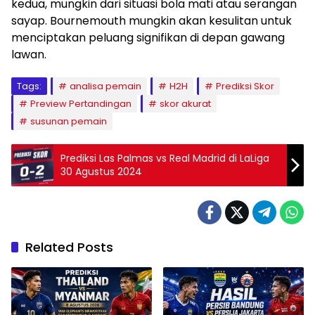
kedua, mungkin dari situasi bola mati atau serangan
sayap. Bournemouth mungkin akan kesulitan untuk
menciptakan peluang signifikan di depan gawang
lawan.
Tags:
analisa pemain
H2H
Prediksi Skor
Preview Pertandingan
skor akurat
susunan pemain
Prediksi Las Palmas vs Real Madrid di LaLiga
30 Agustus 2024
Related Posts