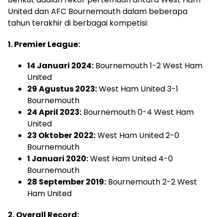
United dan AFC Bournemouth dalam beberapa
tahun terakhir di berbagai kompetisi:
1. Premier League:
14 Januari 2024:
Bournemouth 1-2 West Ham
United
29 Agustus 2023:
West Ham United 3-1
Bournemouth
24 April 2023:
Bournemouth 0-4 West Ham
United
23 Oktober 2022:
West Ham United 2-0
Bournemouth
1 Januari 2020:
West Ham United 4-0
Bournemouth
28 September 2019:
Bournemouth 2-2 West
Ham United
2. Overall Record: