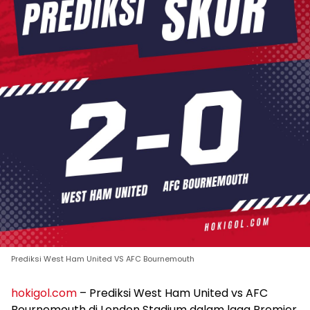
Prediksi West Ham United VS AFC Bournemouth
hokigol.com
– Prediksi West Ham United vs AFC
Bournemouth di London Stadium dalam laga Premier