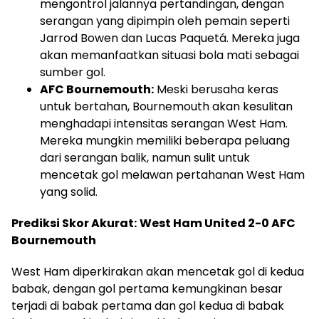
mengontrol jalannya pertandingan, dengan
serangan yang dipimpin oleh pemain seperti
Jarrod Bowen dan Lucas Paquetá. Mereka juga
akan memanfaatkan situasi bola mati sebagai
sumber gol.
AFC Bournemouth:
Meski berusaha keras
untuk bertahan, Bournemouth akan kesulitan
menghadapi intensitas serangan West Ham.
Mereka mungkin memiliki beberapa peluang
dari serangan balik, namun sulit untuk
mencetak gol melawan pertahanan West Ham
yang solid.
Prediksi Skor Akurat:
West Ham United 2-0 AFC
Bournemouth
West Ham diperkirakan akan mencetak gol di kedua
babak, dengan gol pertama kemungkinan besar
terjadi di babak pertama dan gol kedua di babak