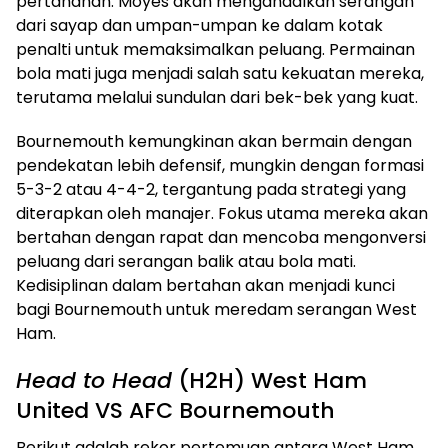
pertahanan. Moyes akan mengandalkan serangan
dari sayap dan umpan-umpan ke dalam kotak
penalti untuk memaksimalkan peluang. Permainan
bola mati juga menjadi salah satu kekuatan mereka,
terutama melalui sundulan dari bek-bek yang kuat.
Bournemouth kemungkinan akan bermain dengan
pendekatan lebih defensif, mungkin dengan formasi
5-3-2 atau 4-4-2, tergantung pada strategi yang
diterapkan oleh manajer. Fokus utama mereka akan
bertahan dengan rapat dan mencoba mengonversi
peluang dari serangan balik atau bola mati.
Kedisiplinan dalam bertahan akan menjadi kunci
bagi Bournemouth untuk meredam serangan West
Ham.
Head to Head
(H2H) West Ham
United VS AFC Bournemouth
Berikut adalah rekor pertemuan antara West Ham