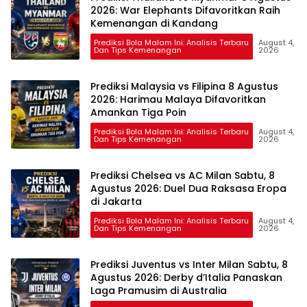
2026: War Elephants Difavoritkan Raih
Kemenangan di Kandang
Prediksi Bola Malam Ini: Analisis Terbaru
August 4,
Dan Tips Kemenangan
2026
Prediksi Malaysia vs Filipina 8 Agustus
2026: Harimau Malaya Difavoritkan
Amankan Tiga Poin
Prediksi Bola Malam Ini: Analisis Terbaru
August 4,
Dan Tips Kemenangan
2026
Prediksi Chelsea vs AC Milan Sabtu, 8
Agustus 2026: Duel Dua Raksasa Eropa
di Jakarta
Prediksi Bola Malam Ini: Analisis Terbaru
August 4,
Dan Tips Kemenangan
2026
Prediksi Juventus vs Inter Milan Sabtu, 8
Agustus 2026: Derby d’Italia Panaskan
Laga Pramusim di Australia