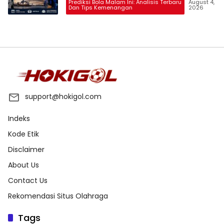
Prediksi Bola Malam Ini: Analisis Terbaru
August 4,
Dan Tips Kemenangan
2026
support@hokigol.com
Indeks
Kode Etik
Disclaimer
About Us
Contact Us
Rekomendasi Situs Olahraga
Tags