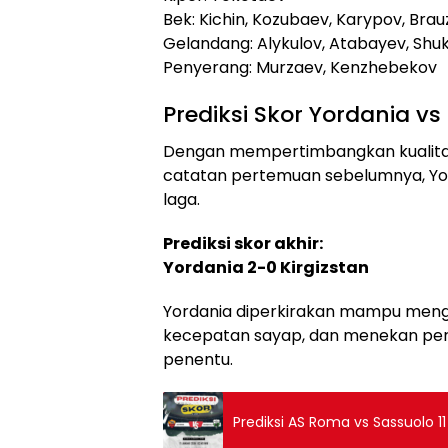
Bek: Kichin, Kozubaev, Karypov, Br
Gelandang: Alykulov, Atabayev, Shu
Penyerang: Murzaev, Kenzhebekov
Prediksi Skor Yordania vs 
Dengan mempertimbangkan kualitas 
catatan pertemuan sebelumnya, Yord
laga.
Prediksi skor akhir:
Yordania 2-0 Kirgizstan
Yordania diperkirakan mampu meng
kecepatan sayap, dan menekan per
penentu.
Prediksi AS Roma vs Sassuolo 11