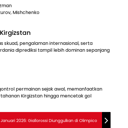
auzman
kurov, Mishchenko
Kirgizstan
skuad, pengalaman internasional, serta
ania diprediksi tampil lebih dominan sepanjang
ontrol permainan sejak awal, memanfaatkan
tahanan Kirgizstan hingga mencetak gol
 Januari 2026: Giallorossi Diunggulkan di Olimpico