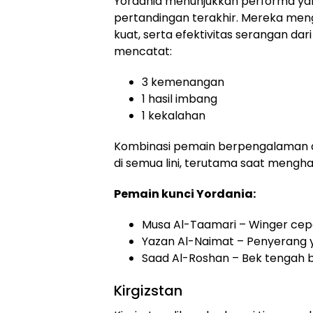
Yordania menunjukkan performa ya
pertandingan terakhir. Mereka meng
kuat, serta efektivitas serangan dari
mencatat:
3 kemenangan
1 hasil imbang
1 kekalahan
Kombinasi pemain berpengalaman d
di semua lini, terutama saat mengha
Pemain kunci Yordania:
Musa Al-Taamari – Winger cep
Yazan Al-Naimat – Penyerang y
Saad Al-Roshan – Bek tengah 
Kirgizstan