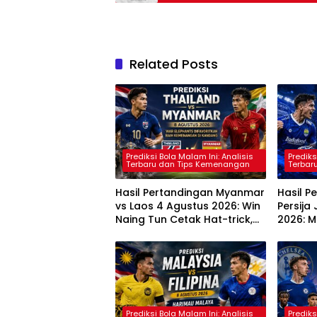
Related Posts
Prediksi Bola Malam Ini: Analisis
Prediks
Terbaru dan Tips Kemenangan
Terbar
Hasil Pertandingan Myanmar
Hasil P
vs Laos 4 Agustus 2026: Win
Persija
Naing Tun Cetak Hat-trick,
2026: 
Myanmar Pesta Gol 7-2
Menang 
Final Pi
Prediksi Bola Malam Ini: Analisis
Prediks