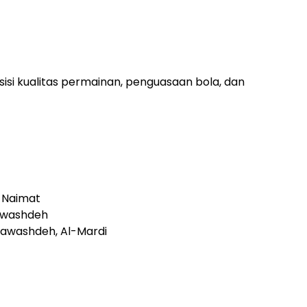
 sisi kualitas permainan, penguasaan bola, dan
l-Naimat
Rawashdeh
Rawashdeh, Al-Mardi