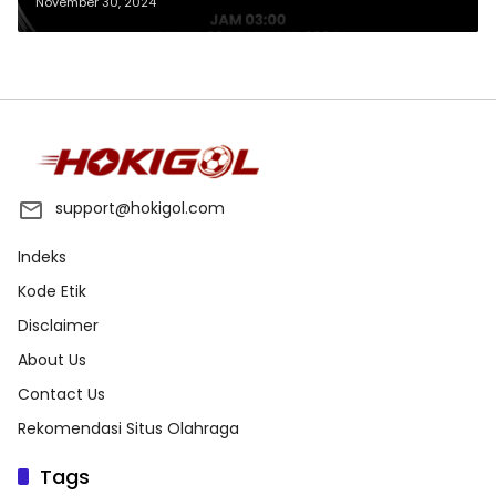
Desember 2024
November 30, 2024
support@hokigol.com
Indeks
Kode Etik
Disclaimer
About Us
Contact Us
Rekomendasi Situs Olahraga
Tags