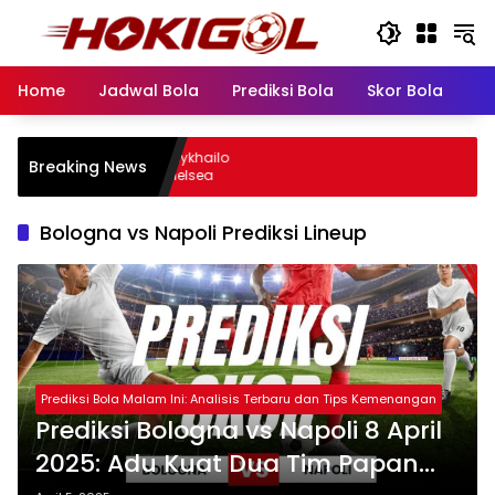
Skip
to
content
Home
Jadwal Bola
Prediksi Bola
Skor Bola
Pr
 Jones Viral Bersama Mykhailo
Breaking News
k Jelang Comeback Chelsea
Bologna vs Napoli Prediksi Lineup
Prediksi Bola Malam Ini: Analisis Terbaru dan Tips Kemenangan
Prediksi Bologna vs Napoli 8 April
2025: Adu Kuat Dua Tim Papan