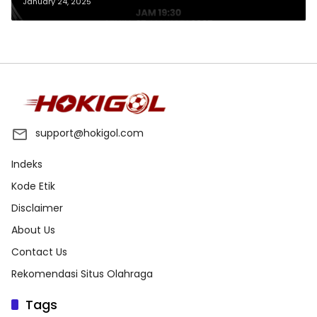
Asia 2025
January 24, 2025
support@hokigol.com
Indeks
Kode Etik
Disclaimer
About Us
Contact Us
Rekomendasi Situs Olahraga
Tags