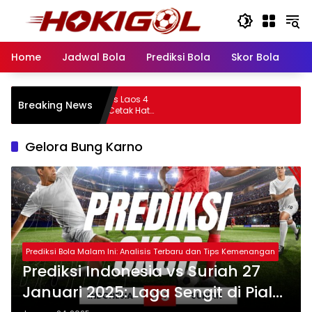
Skip
to
content
Home
Jadwal Bola
Prediksi Bola
Skor Bola
Pr
Pertandingan Myanmar vs Laos 4
Breaking News
s 2026: Win Naing Tun Cetak Hat-
Myanmar Pesta Gol 7-2
Gelora Bung Karno
Prediksi Bola Malam Ini: Analisis Terbaru dan Tips Kemenangan
Prediksi Indonesia vs Suriah 27
Januari 2025: Laga Sengit di Piala