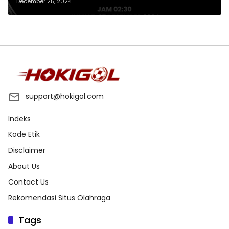
Perebutan Posisi Tengah
December 25, 2024
Klasemen
support@hokigol.com
Indeks
Kode Etik
Disclaimer
About Us
Contact Us
Rekomendasi Situs Olahraga
Tags