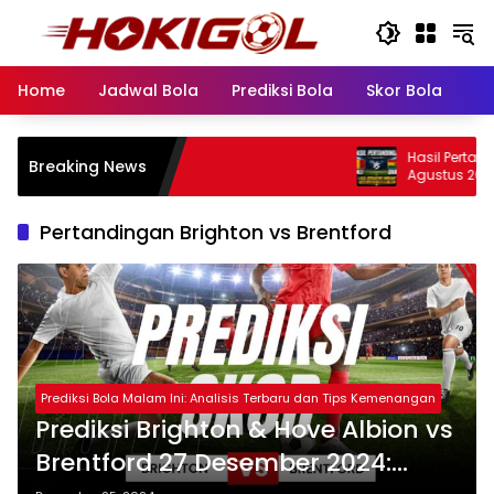
Skip
to
content
Home
Jadwal Bola
Prediksi Bola
Skor Bola
Pr
Hasil Pertandi
Breaking News
Agustus 2026: B
ke Perempat Fin
Pertandingan Brighton vs Brentford
Prediksi Bola Malam Ini: Analisis Terbaru dan Tips Kemenangan
Prediksi Brighton & Hove Albion vs
Brentford 27 Desember 2024: