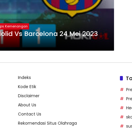
n Tips Kemenangan
dolid Vs Barcelona 24 Mei 2023
Indeks
T
Kode Etik
Pre
Disclaimer
Pre
About Us
He
Contact Us
sk
Rekomendasi Situs Olahraga
su