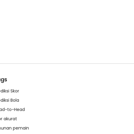
ags
diksi Skor
diksi Bola
ad-to-Head
or akurat
sunan pemain