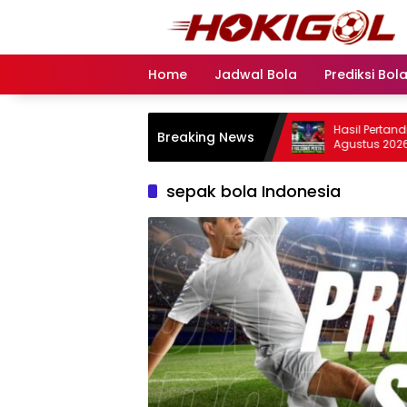
Skip
to
content
Home
Jadwal Bola
Prediksi Bol
Hasil Pertandingan Malawi vs Zambia 6
Hasil Pertandingan
Breaking News
Agustus 2026: Zambia Menang 1-0, Lolos
Agustus 2026: Sup
ke Perempat Final WAFCON 2026
6-2 dan Lolos ke 
sepak bola Indonesia