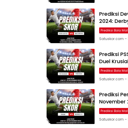
Prediksi D
2024: Derby
Prediksi Bola Ma
Satuskor.com – P
Prediksi P
Duel Krusia
Prediksi Bola Ma
Satuskor.com – 
Prediksi P
November 2
Prediksi Bola Ma
Satuskor.com – 