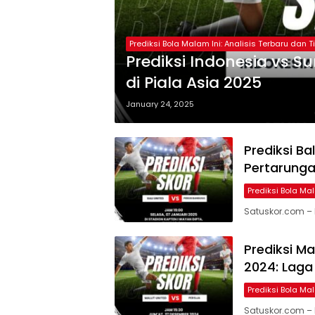
Prediksi Bola Malam Ini: Analisis Terbaru da
Prediksi Indonesia vs Su
di Piala Asia 2025
January 24, 2025
Prediksi Ba
Pertarunga
Prediksi Bola Ma
Satuskor.com – P
Prediksi Ma
2024: Laga 
Prediksi Bola Ma
Satuskor.com – P